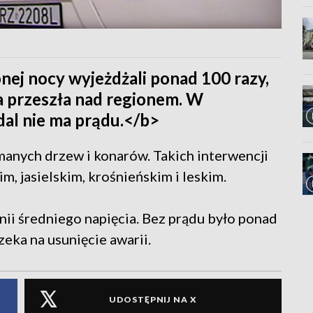
ej nocy wyjeżdżali ponad 100 razy,
a przeszła nad regionem. W
al nie ma prądu.</b>
manych drzew i konarów. Takich interwencji
, jasielskim, krośnieńskim i leskim.
inii średniego napięcia. Bez prądu było ponad
zeka na usunięcie awarii.
UDOSTĘPNIJ NA X