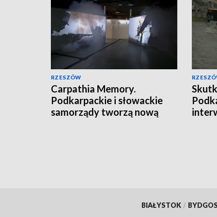
RZESZÓW
RZESZ
Carpathia Memory.
Skutk
Podkarpackie i słowackie
Podka
samorządy tworzą nową
inter
markę turystyczną
razy
BIAŁYSTOK
/
BYDGO