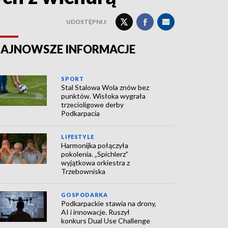
UDOSTĘPNIJ:
AJNOWSZE INFORMACJE
SPORT
Stal Stalowa Wola znów bez
punktów. Wisłoka wygrała
trzecioligowe derby
Podkarpacia
LIFESTYLE
Harmonijka połączyła
pokolenia. „Spichlerz”
wyjątkowa orkiestra z
Trzebowniska
GOSPODARKA
Podkarpackie stawia na drony,
AI i innowacje. Ruszył
konkurs Dual Use Challenge