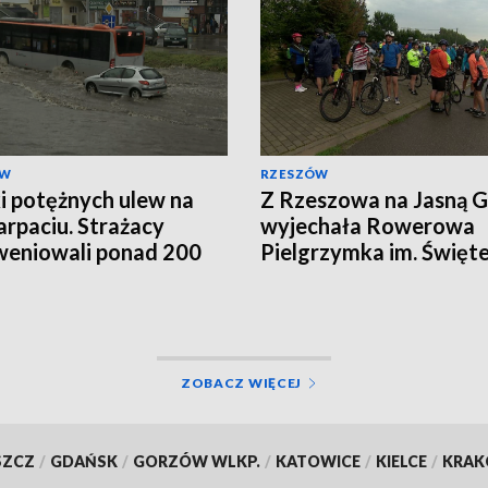
ÓW
RZESZÓW
i potężnych ulew na
Z Rzeszowa na Jasną 
rpaciu. Strażacy
wyjechała Rowerowa
weniowali ponad 200
Pielgrzymka im. Święt
Krzysztofa
ZOBACZ WIĘCEJ
SZCZ
/
GDAŃSK
/
GORZÓW WLKP.
/
KATOWICE
/
KIELCE
/
KRA