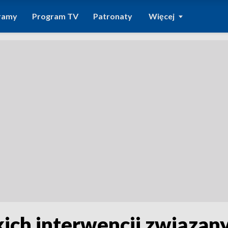
ramy
Program TV
Patronaty
Więcej
ich interwencji związan