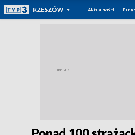
POWRÓT DO
RZESZÓW
Aktualności
Prog
TVP REGIONY
Ponad 100 strażack