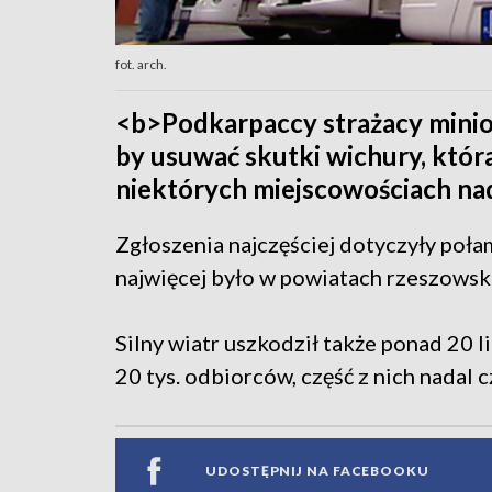
fot. arch.
<b>Podkarpaccy strażacy minion
by usuwać skutki wichury, któr
niektórych miejscowościach nad
Zgłoszenia najczęściej dotyczyły poła
najwięcej było w powiatach rzeszowskim
Silny wiatr uszkodził także ponad 20 l
20 tys. odbiorców, część z nich nadal c
UDOSTĘPNIJ NA FACEBOOKU