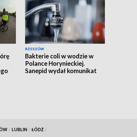
RZESZÓW
Górę
Bakterie coli w wodzie w
Polance Horynieckiej.
ego
Sanepid wydał komunikat
KÓW
/
LUBLIN
/
ŁÓDŹ
/