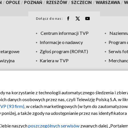
N
/
OPOLE
/
POZNAŃ
/
RZESZÓW
/
SZCZECIN
/
WARSZAWA
/
W
Dołącz do nas:
Centrum informacji TVP
Naziemna
Informacje o nadawcy
Program d
zetargowe
Zgłoś program (ROPAT)
Serwis fo
wizyjna
Kariera w TVP
Merchandi
Polityka prywatności
Moje zgody
Pomoc
Biuro re
ody na korzystanie z technologii automatycznego śledzenia i zbie
 danych osobowych przez nas, czyli Telewizję Polską S.A. w likw
VP (93 firm)
, w celach marketingowych (w tym do zautomatyzow
 poniżej, a także zgody na udostępnianie przez nas identyfikator
Ciebie naszych
poszczególnych serwisów
zwanych dalej „Portalem