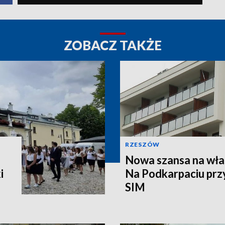
ZOBACZ TAKŻE
RZESZÓW
Nowa szansa na wła
i
Na Podkarpaciu prz
SIM