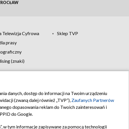
ROCŁAW
 Telewizja Cyfrowa
Sklep TVP
la prasy
tograficzny
sing (znaki)
klamy
Kontakt
rania danych, dostęp do informacji na Twoim urządzeniu
idacji (zwaną dalej również „TVP”),
Zaufanych Partnerów
anego dopasowania reklam do Twoich zainteresowań i
a PPID do Google.
”, w tym informacje zapisywane za pomocą technologii