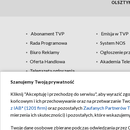
OLSZTY
Abonament TVP
Emisja w TVP
Rada Programowa
System NOS
Biuro Reklamy
Ogłoszenie pr
Oferta Handlowa
Akademia Tele
Telegazeta ogłoszenia
Szanujemy Twoją prywatność
Regulamin TVP
Kliknij "Akceptuję i przechodzę do serwisu", aby wyrazić zg
końcowym i ich przechowywanie oraz na przetwarzanie Twoich
z IAB* (1201 firm)
oraz pozostałych
Zaufanych Partnerów T
mierzenia ich skuteczności) i pozostałych, które wskazujemy
Twoje dane osobowe zbierane podczas odwiedzania przez 