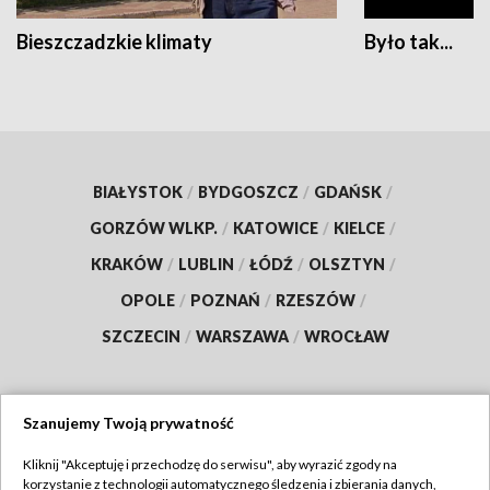
Bieszczadzkie klimaty
Było tak...
BIAŁYSTOK
/
BYDGOSZCZ
/
GDAŃSK
/
GORZÓW WLKP.
/
KATOWICE
/
KIELCE
/
KRAKÓW
/
LUBLIN
/
ŁÓDŹ
/
OLSZTYN
/
OPOLE
/
POZNAŃ
/
RZESZÓW
/
SZCZECIN
/
WARSZAWA
/
WROCŁAW
Szanujemy Twoją prywatność
Dołącz do nas:
Kliknij "Akceptuję i przechodzę do serwisu", aby wyrazić zgody na
korzystanie z technologii automatycznego śledzenia i zbierania danych,
TVP