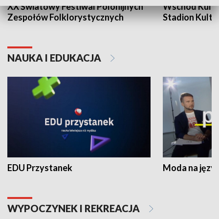
XX Światowy Festiwal Polonijnych
Wschód Kultur
Zespołów Folklorystycznych
Stadion Kultu
NAUKA I EDUKACJA
EDU Przystanek
Moda na język
WYPOCZYNEK I REKREACJA