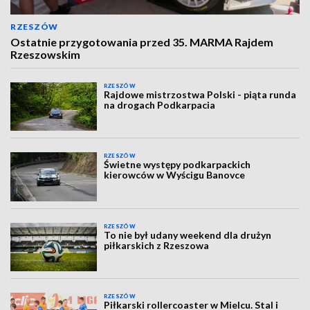
RZESZÓW
Ostatnie przygotowania przed 35. MARMA Rajdem
Rzeszowskim
RZESZÓW
Rajdowe mistrzostwa Polski - piąta runda
na drogach Podkarpacia
RZESZÓW
Świetne występy podkarpackich
kierowców w Wyścigu Banovce
RZESZÓW
To nie był udany weekend dla drużyn
piłkarskich z Rzeszowa
RZESZÓW
Piłkarski rollercoaster w Mielcu. Stal i