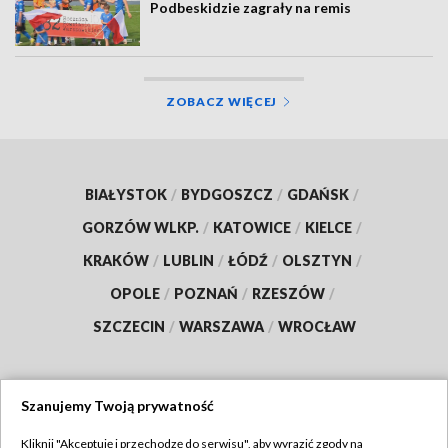
Podbeskidzie zagrały na remis
ZOBACZ WIĘCEJ
BIAŁYSTOK
/
BYDGOSZCZ
/
GDAŃSK
/
GORZÓW WLKP.
/
KATOWICE
/
KIELCE
/
KRAKÓW
/
LUBLIN
/
ŁÓDŹ
/
OLSZTYN
/
OPOLE
/
POZNAŃ
/
RZESZÓW
/
SZCZECIN
/
WARSZAWA
/
WROCŁAW
Szanujemy Twoją prywatność
Dołącz do nas:
Kliknij "Akceptuję i przechodzę do serwisu", aby wyrazić zgody na