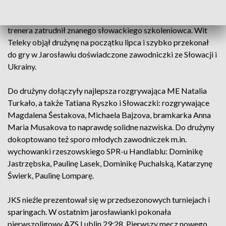
reorganizacji pojawiła się propozycja występów w pierwszej
lidze chętne z niej skorzystano. Zarząd klubu na stanowisku
trenera zatrudnił znanego słowackiego szkoleniowca. Wit
Teleky objął drużynę na początku lipca i szybko przekonał
do gry w Jarosławiu doświadczone zawodniczki ze Słowacji i
Ukrainy.
Do drużyny dołączyły najlepsza rozgrywająca ME Natalia
Turkało, a także Tatiana Ryszko i Słowaczki: rozgrywające
Magdalena Śestakova, Michaela Bajzova, bramkarka Anna
Maria Musakova to naprawdę solidne nazwiska. Do drużyny
dokoptowano też sporo młodych zawodniczek m.in.
wychowanki rzeszowskiego SPR-u Handlablu: Dominikę
Jastrzębska, Paulinę Lasek, Dominikę Puchalską, Katarzynę
Świerk, Paulinę Lomparę.
JKS nieźle prezentował się w przedsezonowych turniejach i
sparingach. W ostatnim jarosławianki pokonała
pierwszoligowy AZS Lublin 29:28. Pierwszy mecz nowego