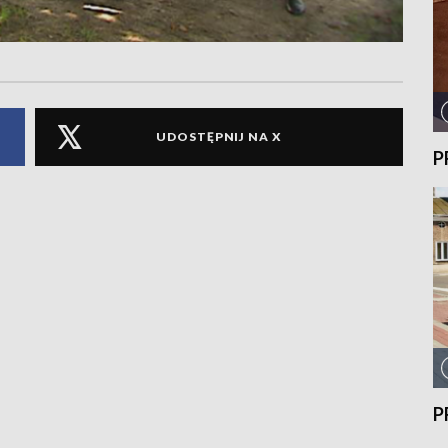
UDOSTĘPNIJ NA X
P
P