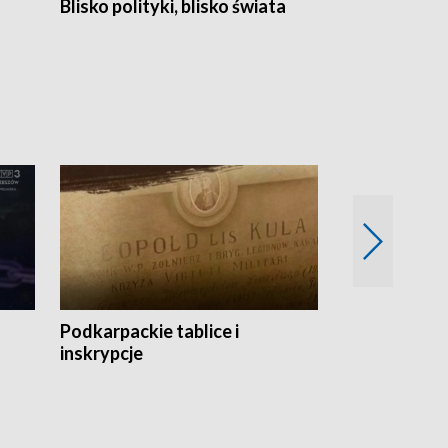
Blisko polityki, blisko świata
Popołudnie 
Podkarpackie tablice i
Szlakiem arc
inskrypcje
drewnianej