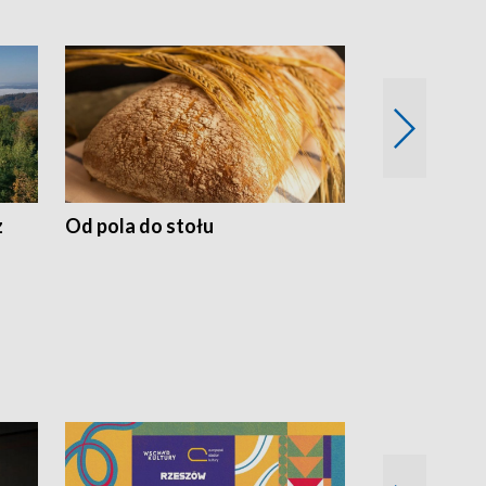
z
Od pola do stołu
50 lat ochro
przyrodnicz
Zachodnich