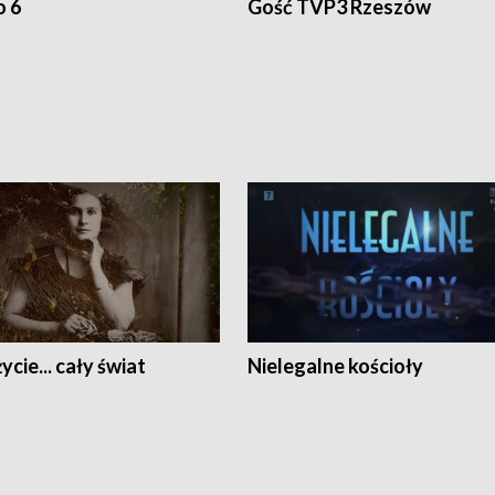
o 6
Gość TVP3 Rzeszów
ycie... cały świat
Nielegalne kościoły