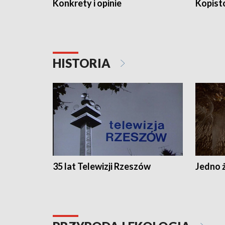
Konkrety i opinie
Kopist
HISTORIA
35 lat Telewizji Rzeszów
Jedno ż