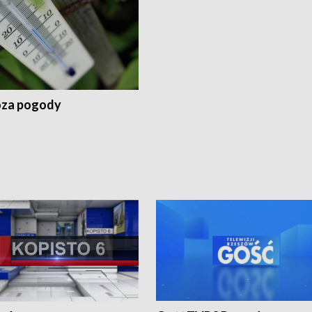
za pogody