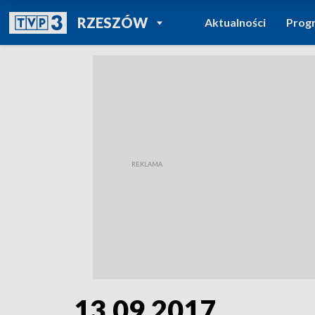
POWRÓT DO
RZESZÓW
Aktualności
Prog
TVP REGIONY
13.09.2017