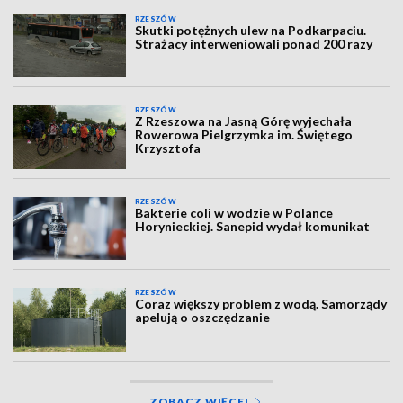
RZESZÓW
Skutki potężnych ulew na Podkarpaciu.
Strażacy interweniowali ponad 200 razy
RZESZÓW
Z Rzeszowa na Jasną Górę wyjechała
Rowerowa Pielgrzymka im. Świętego
Krzysztofa
RZESZÓW
Bakterie coli w wodzie w Polance
Horynieckiej. Sanepid wydał komunikat
RZESZÓW
Coraz większy problem z wodą. Samorządy
apelują o oszczędzanie
ZOBACZ WIĘCEJ