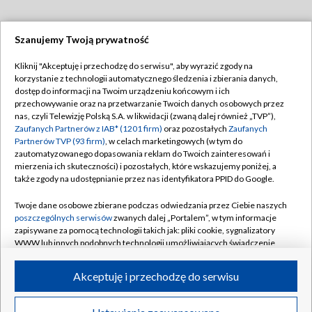
Szanujemy Twoją prywatność
Dołącz do nas:
Kliknij "Akceptuję i przechodzę do serwisu", aby wyrazić zgody na
korzystanie z technologii automatycznego śledzenia i zbierania danych,
TVP
dostęp do informacji na Twoim urządzeniu końcowym i ich
Abonament TVP
przechowywanie oraz na przetwarzanie Twoich danych osobowych przez
Regulamin TVP
nas, czyli Telewizję Polską S.A. w likwidacji (zwaną dalej również „TVP”),
Emisja w TVP
Polityka prywatności
Zaufanych Partnerów z IAB* (1201 firm)
oraz pozostałych
Zaufanych
Partnerów TVP (93 firm)
, w celach marketingowych (w tym do
Centrum informacji TVP
Moje zgody
zautomatyzowanego dopasowania reklam do Twoich zainteresowań i
mierzenia ich skuteczności) i pozostałych, które wskazujemy poniżej, a
Naziemna Telewizja Cyfrowa
Pomoc
także zgody na udostępnianie przez nas identyfikatora PPID do Google.
Sklep TVP
Biuro reklamy
Twoje dane osobowe zbierane podczas odwiedzania przez Ciebie naszych
Rada Programowa
Kontakt
poszczególnych serwisów
zwanych dalej „Portalem”, w tym informacje
zapisywane za pomocą technologii takich jak: pliki cookie, sygnalizatory
System NOS
WWW lub innych podobnych technologii umożliwiających świadczenie
dopasowanych i bezpiecznych usług, personalizację treści oraz reklam,
Informacje o nadawcy
Kanały
udostępnianie funkcji mediów społecznościowych oraz analizowanie
Akceptuję i przechodzę do serwisu
ruchu w Internecie.
Program dla prasy
©2026 Telewizja Polska S.A. w likwidacji
Biuro Reklamy
Twoje dane osobowe zbierane podczas odwiedzania przez Ciebie