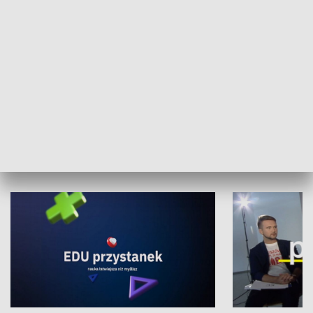
XX Światowy Festiwal Polonijnych
Wschód Kultur
Zespołów Folklorystycznych
Stadion Kultu
NAUKA I EDUKACJA