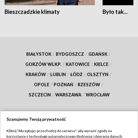
Bieszczadzkie klimaty
Było tak...
BIAŁYSTOK
/
BYDGOSZCZ
/
GDAŃSK
/
GORZÓW WLKP.
/
KATOWICE
/
KIELCE
/
KRAKÓW
/
LUBLIN
/
ŁÓDŹ
/
OLSZTYN
/
OPOLE
/
POZNAŃ
/
RZESZÓW
/
SZCZECIN
/
WARSZAWA
/
WROCŁAW
Szanujemy Twoją prywatność
Dołącz do nas:
Kliknij "Akceptuję i przechodzę do serwisu", aby wyrazić zgody na
korzystanie z technologii automatycznego śledzenia i zbierania danych,
TVP