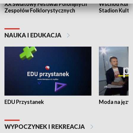
XX Światowy Festiwal Polonijnych
Wschód Kultur
Zespołów Folklorystycznych
Stadion Kultu
NAUKA I EDUKACJA
EDU Przystanek
Moda na język
WYPOCZYNEK I REKREACJA