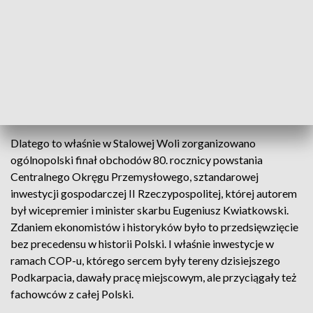
stwierdzeniu odrobiny przesady. To właśnie w tym miejscu,
80 lat temu, na terenie ówczesnej wsi Pławo ścięto pierwsze
sosny, rozpoczynając budowę Zakładów Południowych, czyli
dzisiejszej Huty Stalowa Wola. Już 26 miesięcy i 26 dni
później zakład rozpoczął produkcję stali
wysokojakościowej, a wokół niego wyrosło nowoczesne
miasto.
Dlatego to właśnie w Stalowej Woli zorganizowano
ogólnopolski finał obchodów 80. rocznicy powstania
Centralnego Okręgu Przemysłowego, sztandarowej
inwestycji gospodarczej II Rzeczypospolitej, której autorem
był wicepremier i minister skarbu Eugeniusz Kwiatkowski.
Zdaniem ekonomistów i historyków było to przedsięwzięcie
bez precedensu w historii Polski. I właśnie inwestycje w
ramach COP-u, którego sercem były tereny dzisiejszego
Podkarpacia, dawały pracę miejscowym, ale przyciągały też
fachowców z całej Polski.