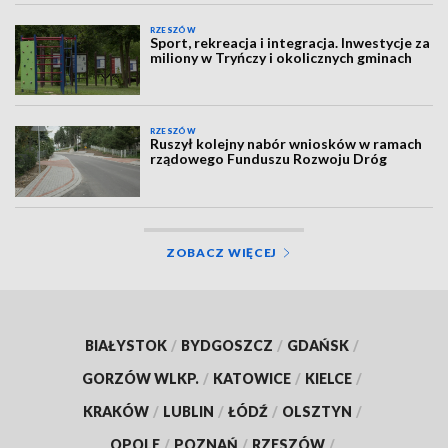
RZESZÓW
Sport, rekreacja i integracja. Inwestycje za
miliony w Tryńczy i okolicznych gminach
RZESZÓW
Ruszył kolejny nabór wniosków w ramach
rządowego Funduszu Rozwoju Dróg
ZOBACZ WIĘCEJ
BIAŁYSTOK
/
BYDGOSZCZ
/
GDAŃSK
/
GORZÓW WLKP.
/
KATOWICE
/
KIELCE
/
KRAKÓW
/
LUBLIN
/
ŁÓDŹ
/
OLSZTYN
/
OPOLE
/
POZNAŃ
/
RZESZÓW
/