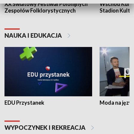
XX Światowy Festiwal Polonijnych
Wschód Kultur
Zespołów Folklorystycznych
Stadion Kultu
NAUKA I EDUKACJA
EDU Przystanek
Moda na język
WYPOCZYNEK I REKREACJA