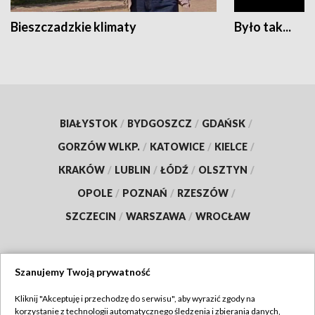
Bieszczadzkie klimaty
Było tak...
BIAŁYSTOK
/
BYDGOSZCZ
/
GDAŃSK
/
GORZÓW WLKP.
/
KATOWICE
/
KIELCE
/
KRAKÓW
/
LUBLIN
/
ŁÓDŹ
/
OLSZTYN
/
OPOLE
/
POZNAŃ
/
RZESZÓW
/
SZCZECIN
/
WARSZAWA
/
WROCŁAW
Szanujemy Twoją prywatność
Dołącz do nas:
Kliknij "Akceptuję i przechodzę do serwisu", aby wyrazić zgody na
korzystanie z technologii automatycznego śledzenia i zbierania danych,
TVP