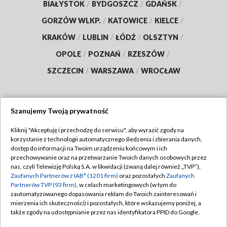
BIAŁYSTOK
/
BYDGOSZCZ
/
GDAŃSK
/
GORZÓW WLKP.
/
KATOWICE
/
KIELCE
/
KRAKÓW
/
LUBLIN
/
ŁÓDŹ
/
OLSZTYN
/
OPOLE
/
POZNAŃ
/
RZESZÓW
/
SZCZECIN
/
WARSZAWA
/
WROCŁAW
Szanujemy Twoją prywatność
Dołącz do nas:
Kliknij "Akceptuję i przechodzę do serwisu", aby wyrazić zgody na
korzystanie z technologii automatycznego śledzenia i zbierania danych,
TVP
dostęp do informacji na Twoim urządzeniu końcowym i ich
Abonament TVP
przechowywanie oraz na przetwarzanie Twoich danych osobowych przez
Regulamin TVP
nas, czyli Telewizję Polską S.A. w likwidacji (zwaną dalej również „TVP”),
Emisja w TVP
Zaufanych Partnerów z IAB* (1201 firm)
oraz pozostałych
Zaufanych
Polityka prywatności
Partnerów TVP (93 firm)
, w celach marketingowych (w tym do
Centrum informacji TVP
Moje zgody
zautomatyzowanego dopasowania reklam do Twoich zainteresowań i
mierzenia ich skuteczności) i pozostałych, które wskazujemy poniżej, a
Naziemna Telewizja Cyfrowa
Pomoc
także zgody na udostępnianie przez nas identyfikatora PPID do Google.
Sklep TVP
Biuro reklamy