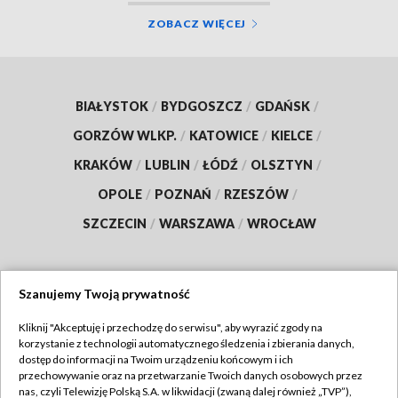
ZOBACZ WIĘCEJ
BIAŁYSTOK
/
BYDGOSZCZ
/
GDAŃSK
/
GORZÓW WLKP.
/
KATOWICE
/
KIELCE
/
KRAKÓW
/
LUBLIN
/
ŁÓDŹ
/
OLSZTYN
/
OPOLE
/
POZNAŃ
/
RZESZÓW
/
SZCZECIN
/
WARSZAWA
/
WROCŁAW
Szanujemy Twoją prywatność
Dołącz do nas:
Kliknij "Akceptuję i przechodzę do serwisu", aby wyrazić zgody na
korzystanie z technologii automatycznego śledzenia i zbierania danych,
TVP
dostęp do informacji na Twoim urządzeniu końcowym i ich
Abonament TVP
przechowywanie oraz na przetwarzanie Twoich danych osobowych przez
Regulamin TVP
nas, czyli Telewizję Polską S.A. w likwidacji (zwaną dalej również „TVP”),