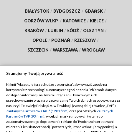
BIAŁYSTOK
/
BYDGOSZCZ
/
GDAŃSK
/
GORZÓW WLKP.
/
KATOWICE
/
KIELCE
/
KRAKÓW
/
LUBLIN
/
ŁÓDŹ
/
OLSZTYN
/
OPOLE
/
POZNAŃ
/
RZESZÓW
/
SZCZECIN
/
WARSZAWA
/
WROCŁAW
Szanujemy Twoją prywatność
Dołącz do nas:
Kliknij "Akceptuję i przechodzę do serwisu", aby wyrazić zgody na
korzystanie z technologii automatycznego śledzenia i zbierania danych,
TVP
dostęp do informacji na Twoim urządzeniu końcowym i ich
Abonament TVP
przechowywanie oraz na przetwarzanie Twoich danych osobowych przez
Regulamin TVP
nas, czyli Telewizję Polską S.A. w likwidacji (zwaną dalej również „TVP”),
Emisja w TVP
Polityka prywatności
Zaufanych Partnerów z IAB* (1201 firm)
oraz pozostałych
Zaufanych
Partnerów TVP (93 firm)
, w celach marketingowych (w tym do
Centrum informacji TVP
Moje zgody
zautomatyzowanego dopasowania reklam do Twoich zainteresowań i
mierzenia ich skuteczności) i pozostałych, które wskazujemy poniżej, a
Naziemna Telewizja Cyfrowa
Pomoc