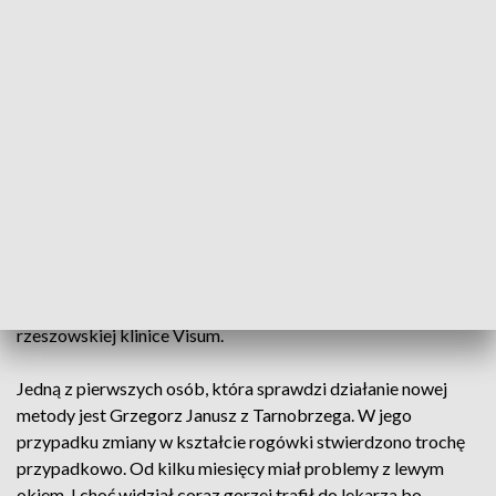
zdiagnozowana albo zdiagnozowana zbyt późno, a to znaczy,
że alternatywą dla wielu chorych jest jedynie przeszczep
rogówki. Na świecie znane są tylko dwie metody
zatrzymania choroby na takim etapie, że pacjent ma szansę
żeby nie stracić wzroku. Obie to metody nowe i ciągle w
Polsce bardzo rzadko stosowane.
Pierwsza to tzw. crosslinking czyli sieciowanie włókien
kolagenowych stosowany na Podkarpaciu od 5 lat. Druga
tzw. pierścieniowanie rogówki czyli wszczepianie implantów
śródrogówkowych to ciągle absolutna nowość. Pierwsze
takie zabiegi z użyciem specjalnego lasera wykonano dziś w
rzeszowskiej klinice Visum.
Jedną z pierwszych osób, która sprawdzi działanie nowej
metody jest Grzegorz Janusz z Tarnobrzega. W jego
przypadku zmiany w kształcie rogówki stwierdzono trochę
przypadkowo. Od kilku miesięcy miał problemy z lewym
okiem. I choć widział coraz gorzej trafił do lekarza bo