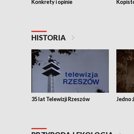
Konkrety i opinie
Kopist
HISTORIA
35 lat Telewizji Rzeszów
Jedno ż