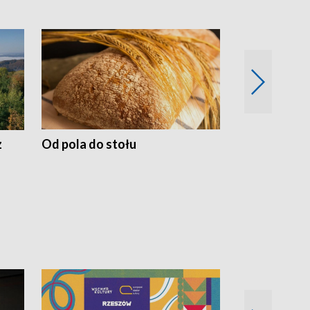
z
Od pola do stołu
50 lat ochro
przyrodnicz
Zachodnich