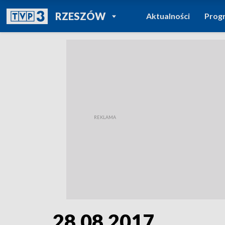
POWRÓT DO
RZESZÓW
Aktualności
Prog
TVP REGIONY
28.08.2017