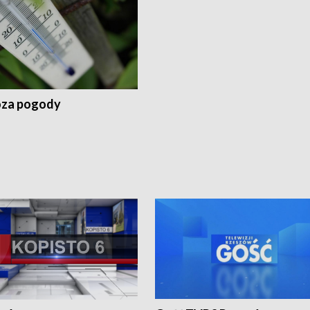
za pogody