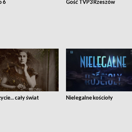
o 6
Gość TVP3 Rzeszów
ycie... cały świat
Nielegalne kościoły