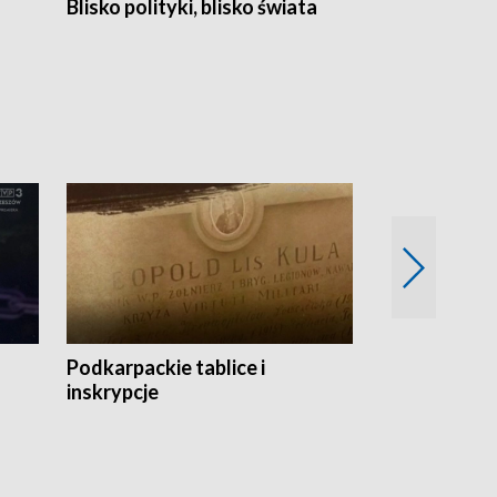
Blisko polityki, blisko świata
Popołudnie 
Podkarpackie tablice i
Szlakiem arc
inskrypcje
drewnianej