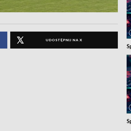
UDOSTĘPNIJ NA X
S
S