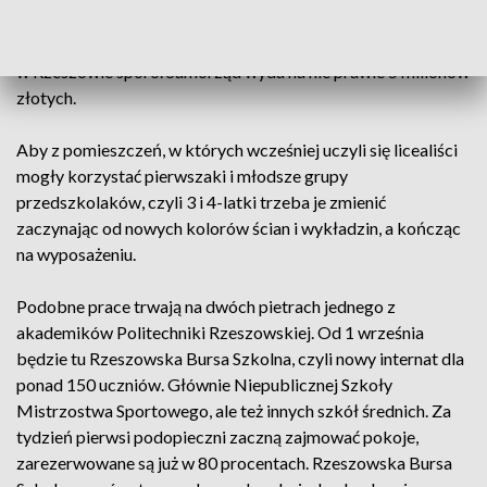
takiej potrzeby. Teraz będzie tu też nowa szkoła
podstawowa, a w niej klasa 4, 7 i pierwsza. Takich zmian jest
w Rzeszowie sporo. Samorząd wyda na nie prawie 5 milionów
złotych.
Aby z pomieszczeń, w których wcześniej uczyli się licealiści
mogły korzystać pierwszaki i młodsze grupy
przedszkolaków, czyli 3 i 4-latki trzeba je zmienić
zaczynając od nowych kolorów ścian i wykładzin, a kończąc
na wyposażeniu.
Podobne prace trwają na dwóch pietrach jednego z
akademików Politechniki Rzeszowskiej. Od 1 września
będzie tu Rzeszowska Bursa Szkolna, czyli nowy internat dla
ponad 150 uczniów. Głównie Niepublicznej Szkoły
Mistrzostwa Sportowego, ale też innych szkół średnich. Za
tydzień pierwsi podopieczni zaczną zajmować pokoje,
zarezerwowane są już w 80 procentach. Rzeszowska Bursa