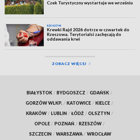
Czek Turystyczny wystartuje we wrześniu
RZESZÓW
Krewki Rajd 2026 dotrze w czwartek do
Rzeszowa. Terytorialsi zachęcają do
oddawania krwi
ZOBACZ WIĘCEJ
BIAŁYSTOK
/
BYDGOSZCZ
/
GDAŃSK
/
GORZÓW WLKP.
/
KATOWICE
/
KIELCE
/
KRAKÓW
/
LUBLIN
/
ŁÓDŹ
/
OLSZTYN
/
OPOLE
/
POZNAŃ
/
RZESZÓW
/
SZCZECIN
/
WARSZAWA
/
WROCŁAW