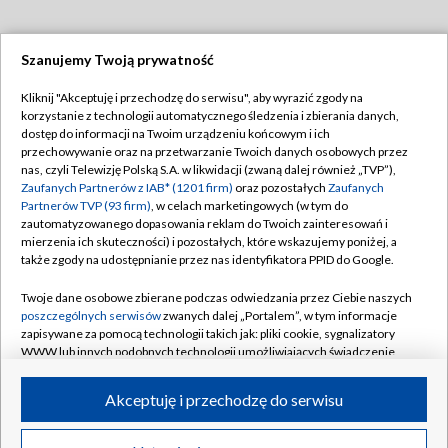
Szanujemy Twoją prywatność
Dołącz do nas:
Kliknij "Akceptuję i przechodzę do serwisu", aby wyrazić zgody na
korzystanie z technologii automatycznego śledzenia i zbierania danych,
TVP
dostęp do informacji na Twoim urządzeniu końcowym i ich
Abonament TVP
przechowywanie oraz na przetwarzanie Twoich danych osobowych przez
Regulamin TVP
nas, czyli Telewizję Polską S.A. w likwidacji (zwaną dalej również „TVP”),
Emisja w TVP
Polityka prywatności
Zaufanych Partnerów z IAB* (1201 firm)
oraz pozostałych
Zaufanych
Partnerów TVP (93 firm)
, w celach marketingowych (w tym do
Centrum informacji TVP
Moje zgody
zautomatyzowanego dopasowania reklam do Twoich zainteresowań i
mierzenia ich skuteczności) i pozostałych, które wskazujemy poniżej, a
Naziemna Telewizja Cyfrowa
Pomoc
także zgody na udostępnianie przez nas identyfikatora PPID do Google.
Sklep TVP
Biuro reklamy
Twoje dane osobowe zbierane podczas odwiedzania przez Ciebie naszych
Rada Programowa
Kontakt
poszczególnych serwisów
zwanych dalej „Portalem”, w tym informacje
zapisywane za pomocą technologii takich jak: pliki cookie, sygnalizatory
System NOS
WWW lub innych podobnych technologii umożliwiających świadczenie
dopasowanych i bezpiecznych usług, personalizację treści oraz reklam,
Informacje o nadawcy
Kanały
udostępnianie funkcji mediów społecznościowych oraz analizowanie
Akceptuję i przechodzę do serwisu
ruchu w Internecie.
Program dla prasy
©2026 Telewizja Polska S.A. w likwidacji
Biuro Reklamy
Twoje dane osobowe zbierane podczas odwiedzania przez Ciebie