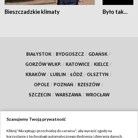
Bieszczadzkie klimaty
Było tak...
BIAŁYSTOK
/
BYDGOSZCZ
/
GDAŃSK
/
GORZÓW WLKP.
/
KATOWICE
/
KIELCE
/
KRAKÓW
/
LUBLIN
/
ŁÓDŹ
/
OLSZTYN
/
OPOLE
/
POZNAŃ
/
RZESZÓW
/
SZCZECIN
/
WARSZAWA
/
WROCŁAW
Szanujemy Twoją prywatność
Dołącz do nas:
Kliknij "Akceptuję i przechodzę do serwisu", aby wyrazić zgody na
korzystanie z technologii automatycznego śledzenia i zbierania danych,
TVP