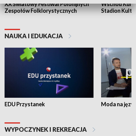
XX Światowy Festiwal Polonijnych
Wschód Kultur
Zespołów Folklorystycznych
Stadion Kultu
NAUKA I EDUKACJA
EDU Przystanek
Moda na język
WYPOCZYNEK I REKREACJA