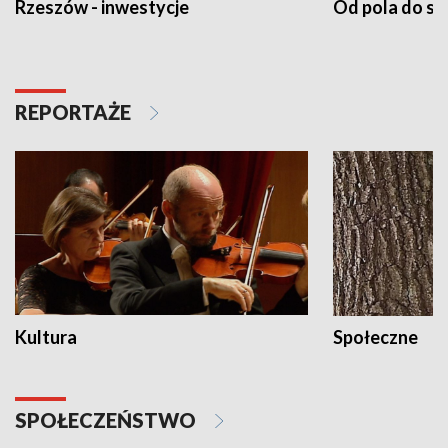
Rzeszów - inwestycje
Od pola do st
REPORTAŻE
Kultura
Społeczne
SPOŁECZEŃSTWO