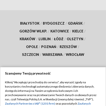
BIAŁYSTOK
/
BYDGOSZCZ
/
GDAŃSK
/
GORZÓW WLKP.
/
KATOWICE
/
KIELCE
/
KRAKÓW
/
LUBLIN
/
ŁÓDŹ
/
OLSZTYN
/
OPOLE
/
POZNAŃ
/
RZESZÓW
/
SZCZECIN
/
WARSZAWA
/
WROCŁAW
Szanujemy Twoją prywatność
Dołącz do nas:
Kliknij "Akceptuję i przechodzę do serwisu", aby wyrazić zgody na
korzystanie z technologii automatycznego śledzenia i zbierania danych,
TVP
dostęp do informacji na Twoim urządzeniu końcowym i ich
Abonament TVP
przechowywanie oraz na przetwarzanie Twoich danych osobowych przez
Regulamin TVP
nas, czyli Telewizję Polską S.A. w likwidacji (zwaną dalej również „TVP”),
Emisja w TVP
Polityka prywatności
Zaufanych Partnerów z IAB* (1201 firm)
oraz pozostałych
Zaufanych