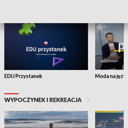
NAUKA I EDUKACJA
EDU Przystanek
Moda na język
WYPOCZYNEK I REKREACJA