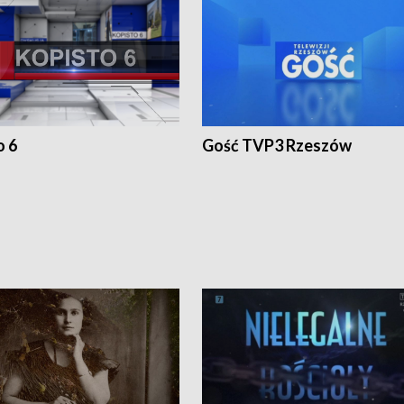
o 6
Gość TVP3 Rzeszów