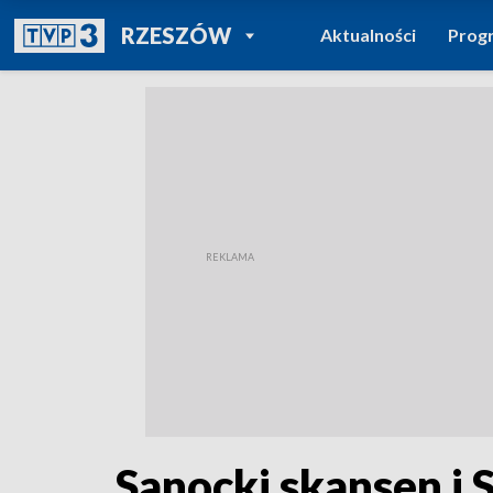
POWRÓT DO
RZESZÓW
Aktualności
Prog
TVP REGIONY
Sanocki skansen i 