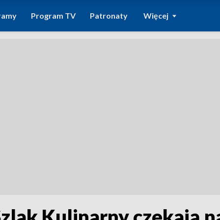
ramy
Program TV
Patronaty
Więcej
Szlak Kulinarny czekają n