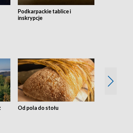
Podkarpackie tablice i
Szlakiem arc
inskrypcje
drewnianej
z
Od pola do stołu
50 lat ochro
przyrodnicz
Zachodnich