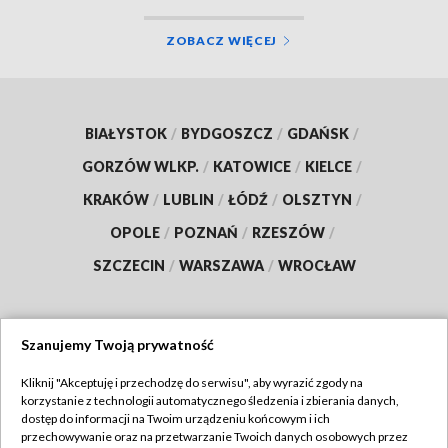
ZOBACZ WIĘCEJ
BIAŁYSTOK
/
BYDGOSZCZ
/
GDAŃSK
/
GORZÓW WLKP.
/
KATOWICE
/
KIELCE
/
KRAKÓW
/
LUBLIN
/
ŁÓDŹ
/
OLSZTYN
/
OPOLE
/
POZNAŃ
/
RZESZÓW
/
SZCZECIN
/
WARSZAWA
/
WROCŁAW
Szanujemy Twoją prywatność
Dołącz do nas:
Kliknij "Akceptuję i przechodzę do serwisu", aby wyrazić zgody na
korzystanie z technologii automatycznego śledzenia i zbierania danych,
TVP
dostęp do informacji na Twoim urządzeniu końcowym i ich
Abonament TVP
przechowywanie oraz na przetwarzanie Twoich danych osobowych przez
Regulamin TVP