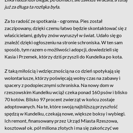
już za długa ta rozłąka była.
Za to radość ze spotkania - ogromna. Pies został
zaczipowany, dzięki czemu łatwo będzie skontaktować się z
właścicielami, gdyby znów wyruszył w świat. Udało się go
znaleźć dzięki ogłoszeniu na stronie schroniska. W ten sam
sposób, tym razem o możliwości adopcji, dowiedzieli się
Kasia i Przemek, którzy dziś przyszli do Kundelka po kota.
Z taką miłością i wdzięcznością na co dzień spotykają się
wolontariusze, którzy poświęcają wolny czas na zabawy i
spacery z podopiecznymi schroniska. Na nowy dom w
rzeszowskim Kundelku wciąż czeka ponad 160 psów i blisko
70 kotów. Blisko 97 procent zwierząt w końcu zostaje
adoptowanych. Na te, które swoją najbliższą przyszłość
spędzą w Kundelku, czekają nowe, większe boksy i wybiegi.
Ich remont, finansowany przez Urząd Miasta Rzeszowa,
kosztował ok. pół miliona złotych i ma się zakończyć we