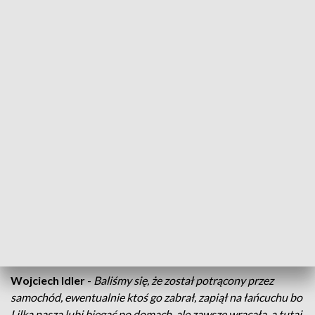
ciągu dwóch wakacyjnych miesięcy pojawiło się w Kundelku
około 80. To tyle samo, co w ciągu całego roku, ale nie więcej
niż w poprzednie wakacje. Pracownicy schroniska cieszą się,
że nie wzrasta już liczba czworonogów wyrzucanych np. z
powodu wakacyjnych wyjazdów.
Katarzyna Pokrzywa
-
Zmienia się troszeczkę profil
zwierząt, które do nas trafiają, bardzo dużo trafia zwierząt
właścicielskich. Około 40 procent zwierząt, które do nas
trafiają jest odbierana przez właścicieli, najczęściej w
przeciągu dnia lub dwóch dni.
Trochę dłużej, bo tydzień, na swoich właścicieli musiała
czekać Lilka, która uciekła z domu. Pies został znaleziony na
ulicy i trafił do Kundelka.
Wojciech Idler
-
Baliśmy się, że został potrącony przez
samochód, ewentualnie ktoś go zabrał, zapiął na łańcuchu bo
Lilka nasza lubi biegać po domach, ale zawsze wracała, a tutaj