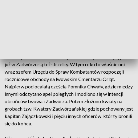
w rocznice wydarzeń sprzed 97. lat przyjeżdżają tu kolejne
już pokolenia Polaków. Miedzy innymi piłkarze
reaktywowanej kilka lat temu sportowej legendy Lwowa-
Pogoni.
Do Zadwórza co roku przyjeżdżają też niemal od początku
rocznicowych obchodów Polacy z Polski - między innymi
Towarzystwa Kresowe z Leżajska i Przemyśla. Tradycyjnie
już w Zadwórzu są też strzelcy. W tym roku to właśnie oni
wraz szefem Urzędu do Spraw Kombatantów rozpoczęli
rocznicowe obchody na lwowskim Cmentarzu Orląt.
Najpierw pod ocalałą częścią Pomnika Chwały, gdzie między
innymi odczytano apel poległych i modlono się w intencji
obrońców Lwowa i Zadwórza. Potem złożono kwiaty na
grobach tzw. Kwatery Zadwórzańskiej gdzie pochowany jest
kapitan Zajączkowski i pięciu innych oficerów, którzy bronili
się do końca.