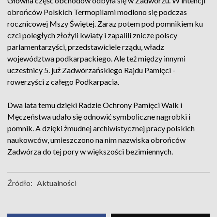
Główna część obchodów odbyła się w Zadwórzu. W intencji
obrońców Polskich Termopilami modlono się podczas
rocznicowej Mszy Świętej. Zaraz potem pod pomnikiem ku
czci poległych złożyli kwiaty i zapalili znicze polscy
parlamentarzyści, przedstawiciele rządu, władz
województwa podkarpackiego. Ale też między innymi
uczestnicy 5. już Zadwórzańskiego Rajdu Pamięci -
rowerzyści z całego Podkarpacia.
Dwa lata temu dzięki Radzie Ochrony Pamięci Walk i
Męczeństwa udało się odnowić symboliczne nagrobki i
pomnik. A dzięki żmudnej archiwistycznej pracy polskich
naukowców, umieszczono na nim nazwiska obrońców
Zadwórza do tej pory w większości bezimiennych.
Źródło:
Aktualności