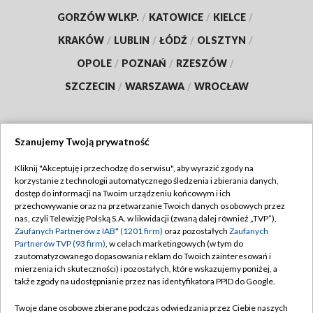
GORZÓW WLKP.
/
KATOWICE
/
KIELCE
/
KRAKÓW
/
LUBLIN
/
ŁÓDŹ
/
OLSZTYN
/
OPOLE
/
POZNAŃ
/
RZESZÓW
/
SZCZECIN
/
WARSZAWA
/
WROCŁAW
Szanujemy Twoją prywatność
Dołącz do nas:
Kliknij "Akceptuję i przechodzę do serwisu", aby wyrazić zgody na
korzystanie z technologii automatycznego śledzenia i zbierania danych,
TVP
dostęp do informacji na Twoim urządzeniu końcowym i ich
Abonament TVP
przechowywanie oraz na przetwarzanie Twoich danych osobowych przez
Regulamin TVP
nas, czyli Telewizję Polską S.A. w likwidacji (zwaną dalej również „TVP”),
Emisja w TVP
Polityka prywatności
Zaufanych Partnerów z IAB* (1201 firm)
oraz pozostałych
Zaufanych
Partnerów TVP (93 firm)
, w celach marketingowych (w tym do
Centrum informacji TVP
Moje zgody
zautomatyzowanego dopasowania reklam do Twoich zainteresowań i
mierzenia ich skuteczności) i pozostałych, które wskazujemy poniżej, a
Naziemna Telewizja Cyfrowa
Pomoc
także zgody na udostępnianie przez nas identyfikatora PPID do Google.
Sklep TVP
Biuro reklamy
Twoje dane osobowe zbierane podczas odwiedzania przez Ciebie naszych