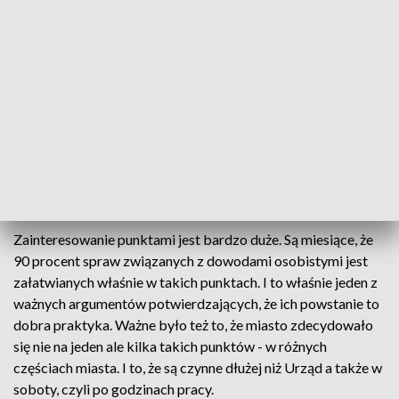
miast.
Zaczęło się od Punktu Informacyjnego Urzędu Miasta w
jednym z hipermarketów. A zaraz potem okazało się, że
mieszkańcy nie tylko korzystają z tej możliwości ale chcą
więcej i tak powstawały kolejne. W sumie cztery Punkty
Obsługi Mieszkańców, czyli miejsca w największych
galeriach handlowych gdzie można załatwić najważniejsze
urzędowe sprawy bez wyprawy do centrum i szukania
miejsca parkingowego, a przy okazji zakupów.
Zainteresowanie punktami jest bardzo duże. Są miesiące, że
90 procent spraw związanych z dowodami osobistymi jest
załatwianych właśnie w takich punktach. I to właśnie jeden z
ważnych argumentów potwierdzających, że ich powstanie to
dobra praktyka. Ważne było też to, że miasto zdecydowało
się nie na jeden ale kilka takich punktów - w różnych
częściach miasta. I to, że są czynne dłużej niż Urząd a także w
soboty, czyli po godzinach pracy.