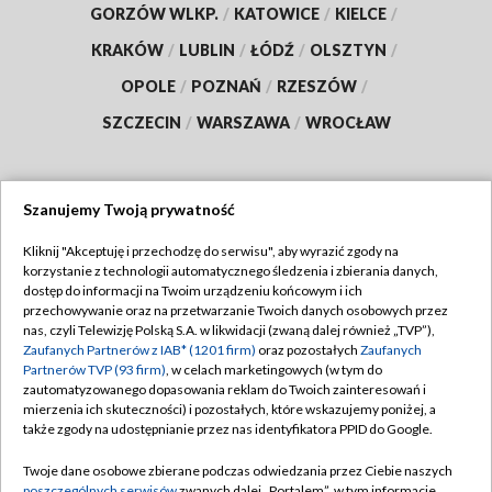
GORZÓW WLKP.
/
KATOWICE
/
KIELCE
/
KRAKÓW
/
LUBLIN
/
ŁÓDŹ
/
OLSZTYN
/
OPOLE
/
POZNAŃ
/
RZESZÓW
/
SZCZECIN
/
WARSZAWA
/
WROCŁAW
Szanujemy Twoją prywatność
Dołącz do nas:
Kliknij "Akceptuję i przechodzę do serwisu", aby wyrazić zgody na
korzystanie z technologii automatycznego śledzenia i zbierania danych,
TVP
dostęp do informacji na Twoim urządzeniu końcowym i ich
Abonament TVP
przechowywanie oraz na przetwarzanie Twoich danych osobowych przez
Regulamin TVP
nas, czyli Telewizję Polską S.A. w likwidacji (zwaną dalej również „TVP”),
Emisja w TVP
Polityka prywatności
Zaufanych Partnerów z IAB* (1201 firm)
oraz pozostałych
Zaufanych
Partnerów TVP (93 firm)
, w celach marketingowych (w tym do
Centrum informacji TVP
Moje zgody
zautomatyzowanego dopasowania reklam do Twoich zainteresowań i
mierzenia ich skuteczności) i pozostałych, które wskazujemy poniżej, a
Naziemna Telewizja Cyfrowa
Pomoc
także zgody na udostępnianie przez nas identyfikatora PPID do Google.
Sklep TVP
Biuro reklamy
Twoje dane osobowe zbierane podczas odwiedzania przez Ciebie naszych
Rada Programowa
poszczególnych serwisów
zwanych dalej „Portalem”, w tym informacje