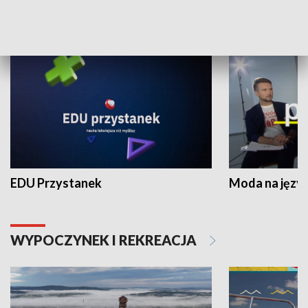
NAUKA I EDUKACJA
EDU Przystanek
Moda na język
WYPOCZYNEK I REKREACJA