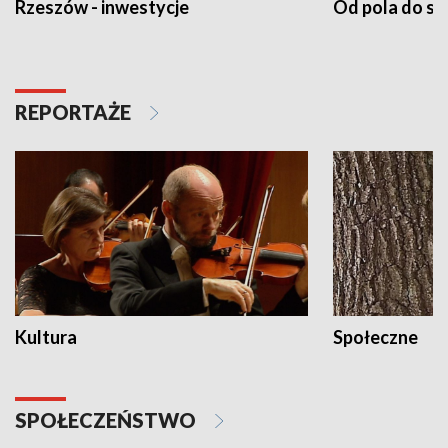
Rzeszów - inwestycje
Od pola do st
REPORTAŻE
Kultura
Społeczne
SPOŁECZEŃSTWO