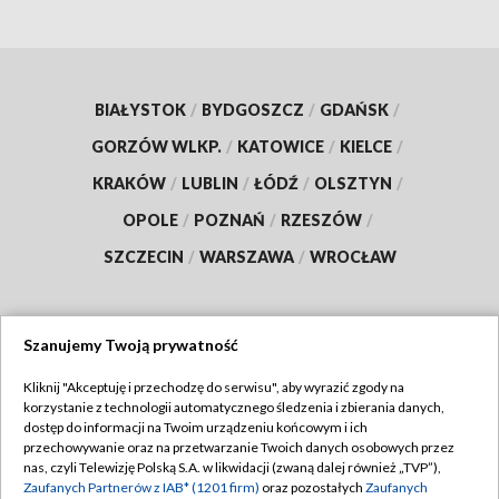
BIAŁYSTOK
/
BYDGOSZCZ
/
GDAŃSK
/
GORZÓW WLKP.
/
KATOWICE
/
KIELCE
/
KRAKÓW
/
LUBLIN
/
ŁÓDŹ
/
OLSZTYN
/
OPOLE
/
POZNAŃ
/
RZESZÓW
/
SZCZECIN
/
WARSZAWA
/
WROCŁAW
Szanujemy Twoją prywatność
Dołącz do nas:
Kliknij "Akceptuję i przechodzę do serwisu", aby wyrazić zgody na
korzystanie z technologii automatycznego śledzenia i zbierania danych,
TVP
dostęp do informacji na Twoim urządzeniu końcowym i ich
Abonament TVP
przechowywanie oraz na przetwarzanie Twoich danych osobowych przez
Regulamin TVP
nas, czyli Telewizję Polską S.A. w likwidacji (zwaną dalej również „TVP”),
Emisja w TVP
Polityka prywatności
Zaufanych Partnerów z IAB* (1201 firm)
oraz pozostałych
Zaufanych