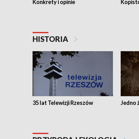
Konkrety i opinie
Kopist
HISTORIA
35 lat Telewizji Rzeszów
Jedno ż