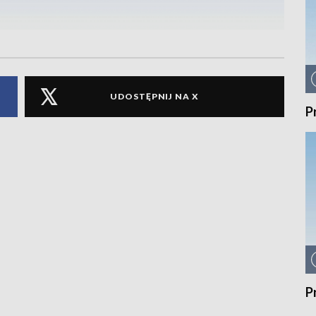
UDOSTĘPNIJ NA X
P
P