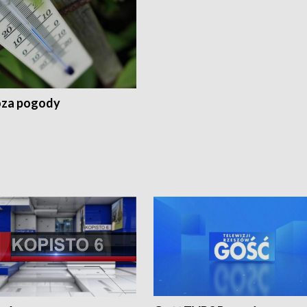
za pogody