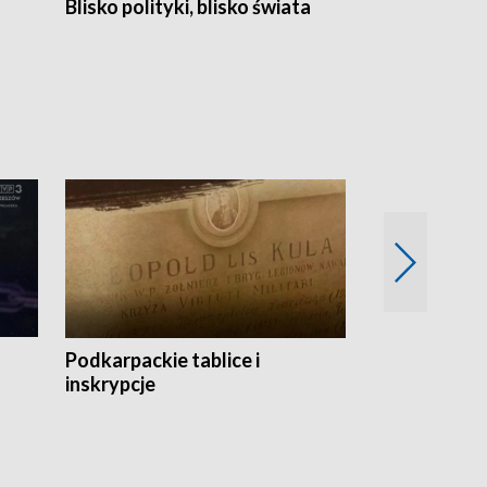
Blisko polityki, blisko świata
Popołudnie 
Podkarpackie tablice i
Szlakiem arc
inskrypcje
drewnianej