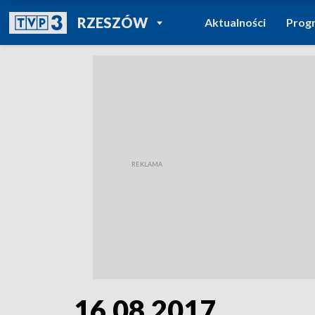
POWRÓT DO
RZESZÓW
Aktualności
Prog
TVP REGIONY
16.08.2017