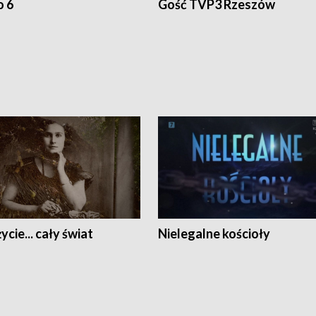
o 6
Gość TVP3 Rzeszów
ycie... cały świat
Nielegalne kościoły