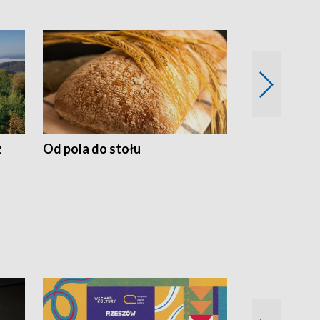
z
Od pola do stołu
50 lat ochro
przyrodnicz
Zachodnich