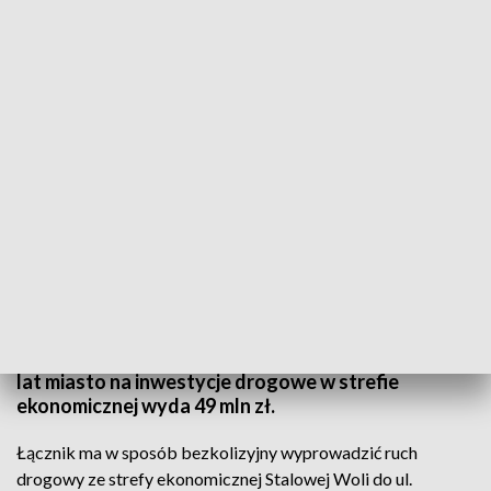
Inwestycje drogowe w Stalowej Woli. Będą utrudnienia
W Stalowej Woli od jutra zamknięta będzie część
ulicy Solidarności od skrzyżowania z ul. Grabskiego
do skrzyżowania z ul. Energetyków. Ma to związek
z trwającymi pracami przy budowie łącznika strefy
ekonomicznej z przyszłą obwodnicą. W ciągu dwóch
lat miasto na inwestycje drogowe w strefie
ekonomicznej wyda 49 mln zł.
Łącznik ma w sposób bezkolizyjny wyprowadzić ruch
drogowy ze strefy ekonomicznej Stalowej Woli do ul.