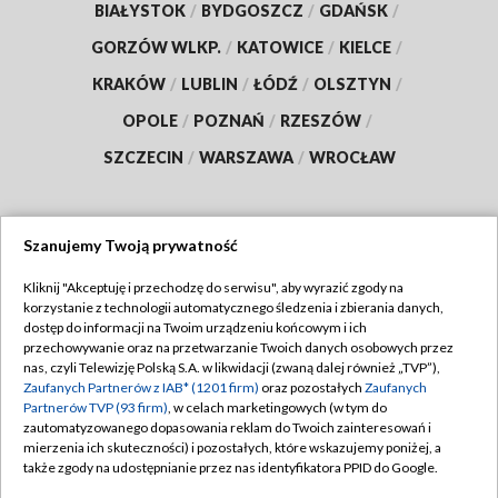
BIAŁYSTOK
/
BYDGOSZCZ
/
GDAŃSK
/
GORZÓW WLKP.
/
KATOWICE
/
KIELCE
/
KRAKÓW
/
LUBLIN
/
ŁÓDŹ
/
OLSZTYN
/
OPOLE
/
POZNAŃ
/
RZESZÓW
/
SZCZECIN
/
WARSZAWA
/
WROCŁAW
Szanujemy Twoją prywatność
Dołącz do nas:
Kliknij "Akceptuję i przechodzę do serwisu", aby wyrazić zgody na
korzystanie z technologii automatycznego śledzenia i zbierania danych,
TVP
dostęp do informacji na Twoim urządzeniu końcowym i ich
Abonament TVP
przechowywanie oraz na przetwarzanie Twoich danych osobowych przez
Regulamin TVP
nas, czyli Telewizję Polską S.A. w likwidacji (zwaną dalej również „TVP”),
Emisja w TVP
Polityka prywatności
Zaufanych Partnerów z IAB* (1201 firm)
oraz pozostałych
Zaufanych
Partnerów TVP (93 firm)
, w celach marketingowych (w tym do
Centrum informacji TVP
Moje zgody
zautomatyzowanego dopasowania reklam do Twoich zainteresowań i
mierzenia ich skuteczności) i pozostałych, które wskazujemy poniżej, a
Naziemna Telewizja Cyfrowa
Pomoc
także zgody na udostępnianie przez nas identyfikatora PPID do Google.
Sklep TVP
Biuro reklamy