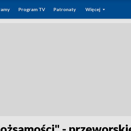
ramy
Program TV
Patronaty
Więcej
ożsamości" - przeworski