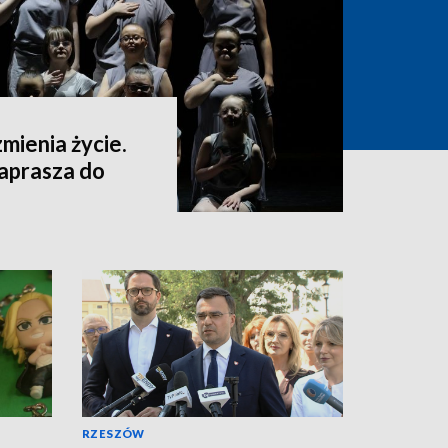
mienia życie.
zaprasza do
RZESZÓW