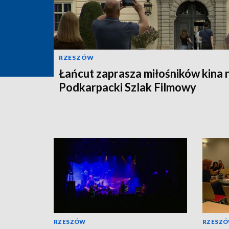
RZESZÓW
Łańcut zaprasza miłośników kina 
Podkarpacki Szlak Filmowy
RZESZÓW
RZESZ