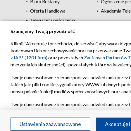
Biuro Reklamy
Ogłoszenie pr
Oferta Handlowa
Akademia Tele
Telegazeta ogłoszenia
Szanujemy Twoją prywatność
Regulamin TVP
Kliknij "Akceptuję i przechodzę do serwisu", aby wyrazić zg
końcowym i ich przechowywanie oraz na przetwarzanie Twoich
z IAB* (1201 firm)
oraz pozostałych
Zaufanych Partnerów T
mierzenia ich skuteczności) i pozostałych, które wskazujemy
Twoje dane osobowe zbierane podczas odwiedzania przez 
takich jak: pliki cookie, sygnalizatory WWW lub innych pod
udostępnianie funkcji mediów społecznościowych oraz anali
Twoje dane osobowe zbierane podczas odwiedzania przez 
plików cookie, informacje o Twoich wyszukiwaniach w serwi
Partnerów TVP
dla realizacji następujących celów i funkc
Ustawienia zaawansowane
Akceptuję i
reklam, tworzenia profilu spersonalizowanych reklam, tworz