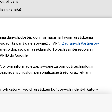
tograficzny
sing (znaki)
klamy
Kontakt
rania danych, dostęp do informacji na Twoim urządzeniu
idacji (zwaną dalej również „TVP”),
Zaufanych Partnerów
anego dopasowania reklam do Twoich zainteresowań i
a PPID do Google.
”, w tym informacje zapisywane za pomocą technologii
zpiecznych usług, personalizację treści oraz reklam,
identyfikatory Twoich urządzeń końcowych i identyfikatory
P,
Zaufanych Partnerów z IAB
oraz pozostałych
Zaufanych
 wyboru podstawowych reklam, wyboru spersonalizowanych
ch treści, pomiaru wydajności reklam, pomiaru wydajności