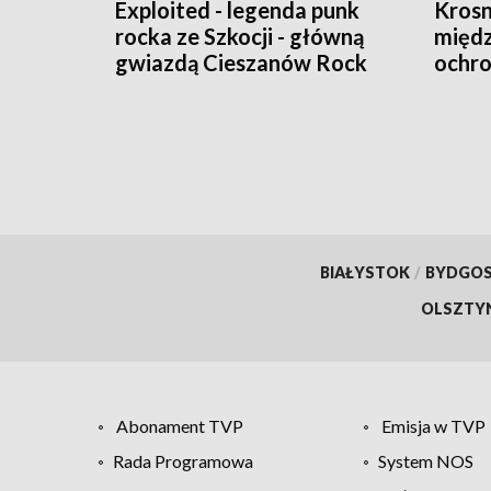
Exploited - legenda punk
Kros
rocka ze Szkocji - główną
międ
gwiazdą Cieszanów Rock
ochro
Festiwalu
BIAŁYSTOK
/
BYDGO
OLSZTY
Abonament TVP
Emisja w TVP
Rada Programowa
System NOS