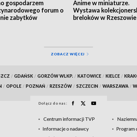
no gospodarzem
Anime w miniaturze.
zynarodowego forum o
Wystawa kolekcjoners
nie zabytków
breloków w Rzeszowie
ZOBACZ WIĘCEJ
SZCZ
/
GDAŃSK
/
GORZÓW WLKP.
/
KATOWICE
/
KIELCE
/
KRA
N
/
OPOLE
/
POZNAŃ
/
RZESZÓW
/
SZCZECIN
/
WARSZAWA
/
W
Dołącz do nas:
Centrum informacji TVP
Naziemna
Informacje o nadawcy
Program d