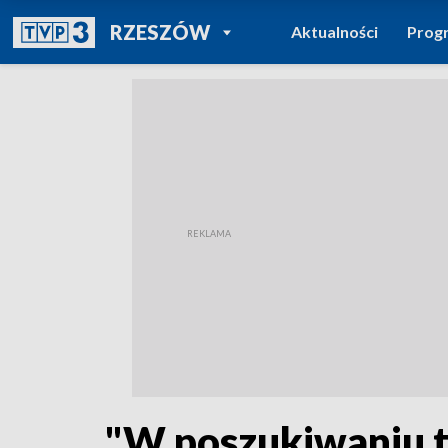
POWRÓT DO
RZESZÓW
Aktualności
Prog
TVP REGIONY
"W poszukiwaniu t