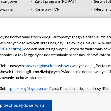
zetargowe
Zgłoś program (ROPAT)
Serwis fo
wizyjna
Kariera w TVP
Merchandi
Polityka prywatności
Moje zgody
Pomoc
Biuro re
ody na korzystanie z technologii automatycznego śledzenia i zbie
 danych osobowych przez nas, czyli Telewizję Polską S.A. w likw
VP (93 firm)
, w celach marketingowych (w tym do zautomatyzow
 poniżej, a także zgody na udostępnianie przez nas identyfikator
Ciebie naszych
poszczególnych serwisów
zwanych dalej „Portalem
obnych technologii umożliwiających świadczenie dopasowanych i be
zowanie ruchu w Internecie.
Ciebie
poszczególnych serwisów
na Portalu, takie jak adresy IP, 
sach Portalu czy historia odwiedzin będą przetwarzane przez TV
ji: przechowywania informacji na urządzeniu lub dostęp do nich,
©2026 Telewizja Polska S.A. w likwidacji
 przechodzę do serwisu
enia profilu spersonalizowanych treści, wyboru spersonalizowany