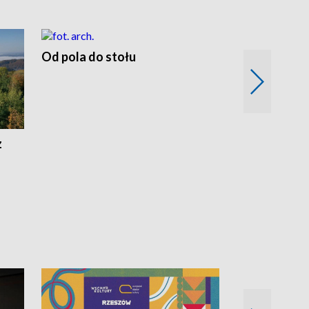
Od pola do stołu
50 lat ochro
przyrodnicz
Zachodnich
z