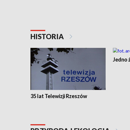
HISTORIA
Jedno ż
35 lat Telewizji Rzeszów