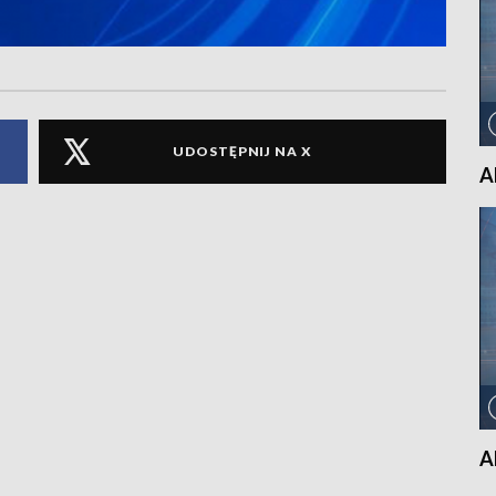
UDOSTĘPNIJ NA X
A
A