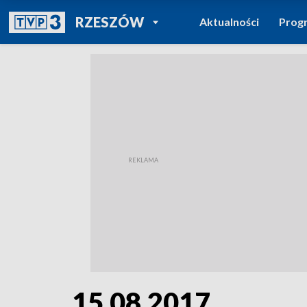
POWRÓT DO
RZESZÓW
Aktualności
Prog
TVP REGIONY
15.08.2017