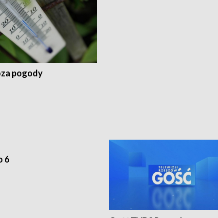
za pogody
o 6