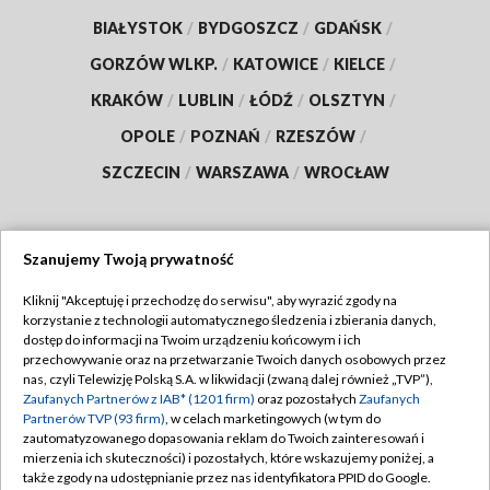
BIAŁYSTOK
/
BYDGOSZCZ
/
GDAŃSK
/
GORZÓW WLKP.
/
KATOWICE
/
KIELCE
/
KRAKÓW
/
LUBLIN
/
ŁÓDŹ
/
OLSZTYN
/
OPOLE
/
POZNAŃ
/
RZESZÓW
/
SZCZECIN
/
WARSZAWA
/
WROCŁAW
Szanujemy Twoją prywatność
Dołącz do nas:
Kliknij "Akceptuję i przechodzę do serwisu", aby wyrazić zgody na
korzystanie z technologii automatycznego śledzenia i zbierania danych,
TVP
dostęp do informacji na Twoim urządzeniu końcowym i ich
Abonament TVP
przechowywanie oraz na przetwarzanie Twoich danych osobowych przez
Regulamin TVP
nas, czyli Telewizję Polską S.A. w likwidacji (zwaną dalej również „TVP”),
Emisja w TVP
Polityka prywatności
Zaufanych Partnerów z IAB* (1201 firm)
oraz pozostałych
Zaufanych
Partnerów TVP (93 firm)
, w celach marketingowych (w tym do
Centrum informacji TVP
Moje zgody
zautomatyzowanego dopasowania reklam do Twoich zainteresowań i
mierzenia ich skuteczności) i pozostałych, które wskazujemy poniżej, a
Naziemna Telewizja Cyfrowa
Pomoc
także zgody na udostępnianie przez nas identyfikatora PPID do Google.