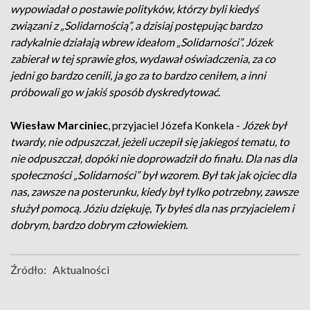
wypowiadał o postawie polityków, którzy byli kiedyś
związani z „Solidarnością”, a dzisiaj postępując bardzo
radykalnie działają wbrew ideałom „Solidarności”. Józek
zabierał w tej sprawie głos, wydawał oświadczenia, za co
jedni go bardzo cenili, ja go za to bardzo ceniłem, a inni
próbowali go w jakiś sposób dyskredytować.
Wiesław Marciniec
, przyjaciel Józefa Konkela -
Józek był
twardy, nie odpuszczał, jeżeli uczepił się jakiegoś tematu, to
nie odpuszczał, dopóki nie doprowadził do finału. Dla nas dla
społeczności „Solidarności” był wzorem. Był tak jak ojciec dla
nas, zawsze na posterunku, kiedy był tylko potrzebny, zawsze
służył pomocą. Józiu dziękuję, Ty byłeś dla nas przyjacielem i
dobrym, bardzo dobrym człowiekiem.
Źródło:
Aktualności