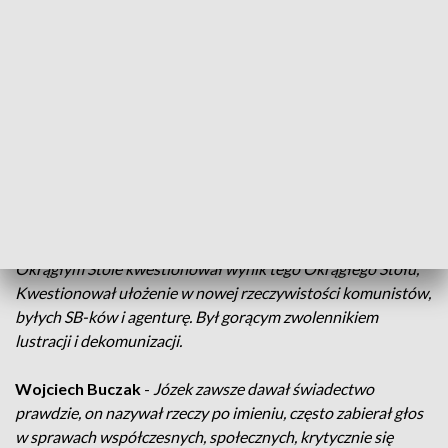
odznaczeń państwowych.
Roman Jakim
, przewodniczący NSZZ „Solidarność” Regionu
Rzeszowskiego -
Jego cale życie tak naprawdę to była walka
dla Ojczyzny, o wolność, o demokrację, żeby można się było
organizować w ruchach związkowych. Druga rzecz to po
odzyskaniu niepodległości walka o lepsze traktowanie
pracowników.
Andrzej Filipczak
, skarbnik NSZZ „Solidarność Regionu
Rzeszowskiego -
To Józek był jednym z tych, którzy zaraz po
Okrągłym Stole kwestionował wynik tego Okrągłego Stołu,
Kwestionował ułożenie w nowej rzeczywistości komunistów,
byłych SB-ków i agenturę. Był gorącym zwolennikiem
lustracji i dekomunizacji.
Wojciech Buczak
-
Józek zawsze dawał świadectwo
prawdzie, on nazywał rzeczy po imieniu, często zabierał głos
w sprawach współczesnych, społecznych, krytycznie się