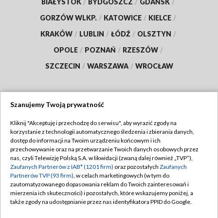
BIAŁYSTOK
/
BYDGOSZCZ
/
GDAŃSK
/
GORZÓW WLKP.
/
KATOWICE
/
KIELCE
/
KRAKÓW
/
LUBLIN
/
ŁÓDŹ
/
OLSZTYN
/
OPOLE
/
POZNAŃ
/
RZESZÓW
/
SZCZECIN
/
WARSZAWA
/
WROCŁAW
Szanujemy Twoją prywatność
Dołącz do nas:
Kliknij "Akceptuję i przechodzę do serwisu", aby wyrazić zgody na
korzystanie z technologii automatycznego śledzenia i zbierania danych,
TVP
dostęp do informacji na Twoim urządzeniu końcowym i ich
Abonament TVP
przechowywanie oraz na przetwarzanie Twoich danych osobowych przez
Regulamin TVP
nas, czyli Telewizję Polską S.A. w likwidacji (zwaną dalej również „TVP”),
Emisja w TVP
Polityka prywatności
Zaufanych Partnerów z IAB* (1201 firm)
oraz pozostałych
Zaufanych
Partnerów TVP (93 firm)
, w celach marketingowych (w tym do
Centrum informacji TVP
Moje zgody
zautomatyzowanego dopasowania reklam do Twoich zainteresowań i
mierzenia ich skuteczności) i pozostałych, które wskazujemy poniżej, a
Naziemna Telewizja Cyfrowa
Pomoc
także zgody na udostępnianie przez nas identyfikatora PPID do Google.
Sklep TVP
Biuro reklamy