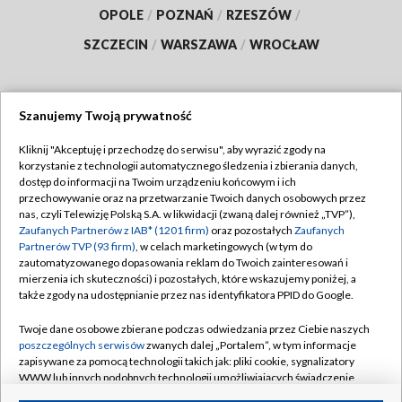
OPOLE
/
POZNAŃ
/
RZESZÓW
/
SZCZECIN
/
WARSZAWA
/
WROCŁAW
Szanujemy Twoją prywatność
Dołącz do nas:
Kliknij "Akceptuję i przechodzę do serwisu", aby wyrazić zgody na
korzystanie z technologii automatycznego śledzenia i zbierania danych,
TVP
dostęp do informacji na Twoim urządzeniu końcowym i ich
Abonament TVP
przechowywanie oraz na przetwarzanie Twoich danych osobowych przez
Regulamin TVP
nas, czyli Telewizję Polską S.A. w likwidacji (zwaną dalej również „TVP”),
Emisja w TVP
Polityka prywatności
Zaufanych Partnerów z IAB* (1201 firm)
oraz pozostałych
Zaufanych
Partnerów TVP (93 firm)
, w celach marketingowych (w tym do
Centrum informacji TVP
Moje zgody
zautomatyzowanego dopasowania reklam do Twoich zainteresowań i
mierzenia ich skuteczności) i pozostałych, które wskazujemy poniżej, a
Naziemna Telewizja Cyfrowa
Pomoc
także zgody na udostępnianie przez nas identyfikatora PPID do Google.
Sklep TVP
Biuro reklamy
Twoje dane osobowe zbierane podczas odwiedzania przez Ciebie naszych
Rada Programowa
Kontakt
poszczególnych serwisów
zwanych dalej „Portalem”, w tym informacje
zapisywane za pomocą technologii takich jak: pliki cookie, sygnalizatory
System NOS
WWW lub innych podobnych technologii umożliwiających świadczenie
dopasowanych i bezpiecznych usług, personalizację treści oraz reklam,
Informacje o nadawcy