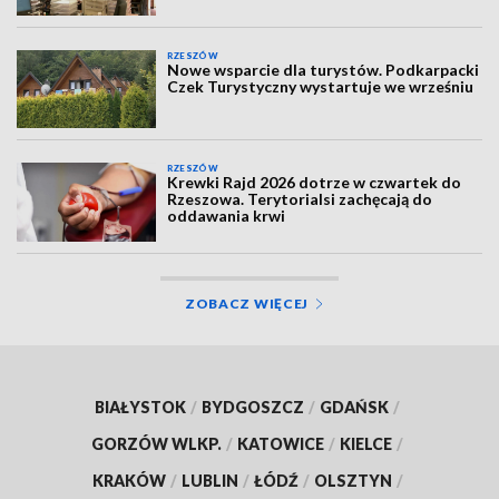
RZESZÓW
Nowe wsparcie dla turystów. Podkarpacki
Czek Turystyczny wystartuje we wrześniu
RZESZÓW
Krewki Rajd 2026 dotrze w czwartek do
Rzeszowa. Terytorialsi zachęcają do
oddawania krwi
ZOBACZ WIĘCEJ
BIAŁYSTOK
/
BYDGOSZCZ
/
GDAŃSK
/
GORZÓW WLKP.
/
KATOWICE
/
KIELCE
/
KRAKÓW
/
LUBLIN
/
ŁÓDŹ
/
OLSZTYN
/