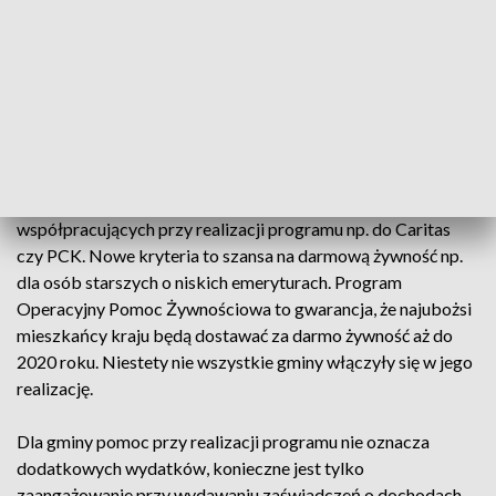
wyrobów mlecznych, konserw mięsnych, cukru, oleju,
owoców i warzyw. W kraju skorzystało ponad milion 300
tysięcy osób.
Dzięki zmianom kryteriów dochodowych teraz szansę na
żywnościowe paczki ma jeszcze więcej mieszkańców
Podkarpacia. Aby skorzystać z pomocy trzeba się zgłosić do
ośrodka pomocy społecznej albo organizacji
współpracujących przy realizacji programu np. do Caritas
czy PCK. Nowe kryteria to szansa na darmową żywność np.
dla osób starszych o niskich emeryturach. Program
Operacyjny Pomoc Żywnościowa to gwarancja, że najubożsi
mieszkańcy kraju będą dostawać za darmo żywność aż do
2020 roku. Niestety nie wszystkie gminy włączyły się w jego
realizację.
Dla gminy pomoc przy realizacji programu nie oznacza
dodatkowych wydatków, konieczne jest tylko
zaangażowanie przy wydawaniu zaświadczeń o dochodach.