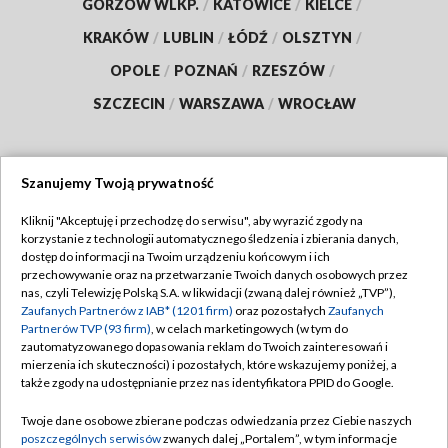
GORZÓW WLKP.
/
KATOWICE
/
KIELCE
/
KRAKÓW
/
LUBLIN
/
ŁÓDŹ
/
OLSZTYN
/
OPOLE
/
POZNAŃ
/
RZESZÓW
/
SZCZECIN
/
WARSZAWA
/
WROCŁAW
Szanujemy Twoją prywatność
Dołącz do nas:
Kliknij "Akceptuję i przechodzę do serwisu", aby wyrazić zgody na
korzystanie z technologii automatycznego śledzenia i zbierania danych,
TVP
dostęp do informacji na Twoim urządzeniu końcowym i ich
Abonament TVP
przechowywanie oraz na przetwarzanie Twoich danych osobowych przez
Regulamin TVP
nas, czyli Telewizję Polską S.A. w likwidacji (zwaną dalej również „TVP”),
Emisja w TVP
Polityka prywatności
Zaufanych Partnerów z IAB* (1201 firm)
oraz pozostałych
Zaufanych
Partnerów TVP (93 firm)
, w celach marketingowych (w tym do
Centrum informacji TVP
Moje zgody
zautomatyzowanego dopasowania reklam do Twoich zainteresowań i
mierzenia ich skuteczności) i pozostałych, które wskazujemy poniżej, a
Naziemna Telewizja Cyfrowa
Pomoc
także zgody na udostępnianie przez nas identyfikatora PPID do Google.
Sklep TVP
Biuro reklamy
Twoje dane osobowe zbierane podczas odwiedzania przez Ciebie naszych
Rada Programowa
Kontakt
poszczególnych serwisów
zwanych dalej „Portalem”, w tym informacje