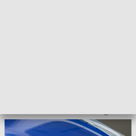
POWRÓT DO
RZESZÓW
TVP REGIONY
Nie żyje 35-latka ugodzona nożem. Trwa
obława na sprawcę
2017-08-11