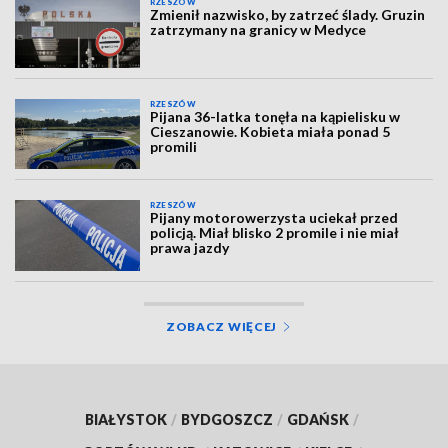
RZESZÓW
Zmienił nazwisko, by zatrzeć ślady. Gruzin
zatrzymany na granicy w Medyce
RZESZÓW
Pijana 36-latka tonęła na kąpielisku w
Cieszanowie. Kobieta miała ponad 5
promili
RZESZÓW
Pijany motorowerzysta uciekał przed
policją. Miał blisko 2 promile i nie miał
prawa jazdy
ZOBACZ WIĘCEJ
BIAŁYSTOK
/
BYDGOSZCZ
/
GDAŃSK
/