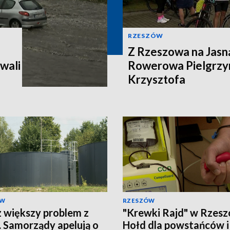
RZESZÓW
Z Rzeszowa na Jasn
wali
Rowerowa Pielgrzy
Krzysztofa
ÓW
RZESZÓW
 większy problem z
"Krewki Rajd" w Rzesz
 Samorządy apelują o
Hołd dla powstańców i