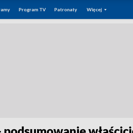
ramy
Program TV
Patronaty
Więcej
- podsumowanie właścicie