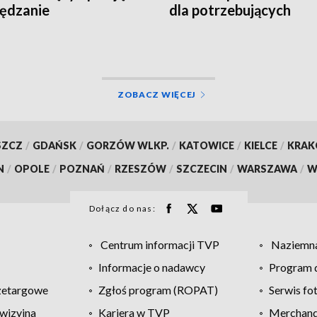
ędzanie
dla potrzebujących
ZOBACZ WIĘCEJ
SZCZ
/
GDAŃSK
/
GORZÓW WLKP.
/
KATOWICE
/
KIELCE
/
KRA
N
/
OPOLE
/
POZNAŃ
/
RZESZÓW
/
SZCZECIN
/
WARSZAWA
/
W
Dołącz do nas:
Centrum informacji TVP
Naziemna
Informacje o nadawcy
Program d
zetargowe
Zgłoś program (ROPAT)
Serwis fo
wizyjna
Kariera w TVP
Merchandi