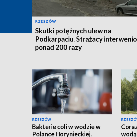
RZESZÓW
Skutki potężnych ulew na
Podkarpaciu. Strażacy interwenio
ponad 200 razy
RZESZÓW
RZESZ
Bakterie coli w wodzie w
Coraz
Polance Horynieckiej.
wodą.