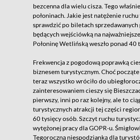
bezcenna dla wielu cisza. Tego właśnie
połoninach. Jakie jest natężenie ruch
sprawdzić po biletach sprzedawanych 
będących wejściówką na najważniejsze 
Połoninę Wetlińską weszło ponad 40 t
Frekwencja z pogodową poprawką cies
biznesem turystycznym. Choć początek 
teraz wszystko wróciło do ubiegłoroc
zainteresowaniem cieszy się Bieszczad
pierwszy, inni po raz kolejny, ale to c
turystycznych atrakcji tej części regi
60 tysięcy osób. Szczyt ruchu turysty
wytężonej pracy dla GOPR-u. Śmigłowi
Tegoroczną niespodzianką dla turystó