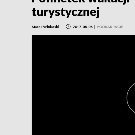
turystycznej
Marek Winiarski
2017-08-06
|
PODKARPACIE