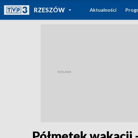
POWRÓT DO
RZESZÓW
Aktualności
Prog
TVP REGIONY
Półmetek wakacji 