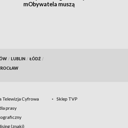
mObywatela muszą
przywrócić ważność
dokumentów
KÓW
/
LUBLIN
/
ŁÓDŹ
/
ROCŁAW
 Telewizja Cyfrowa
Sklep TVP
la prasy
tograficzny
sing (znaki)