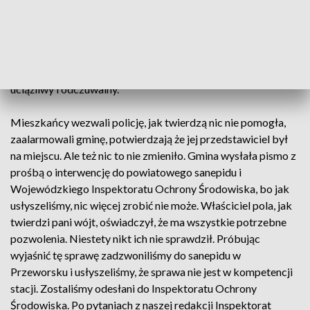
Mieszkańcy przysiółka Pracelacja we wsi Grzęska twierdzą,
że od właściciela pola usłyszeli, że osadami użyźnia glebę,
mówią że nic nie dały ich prośby i groźby pod jego adresem.
Wytrzymać trudno, zwłaszcza w rekordowych upałach,
wysoka temperatura powoduje, że odór jest szczególnie
uciążliwy i odczuwalny.
Mieszkańcy wezwali policję, jak twierdzą nic nie pomogła,
zaalarmowali gminę, potwierdzają że jej przedstawiciel był
na miejscu. Ale też nic to nie zmieniło. Gmina wysłała pismo z
prośbą o interwencję do powiatowego sanepidu i
Wojewódzkiego Inspektoratu Ochrony Środowiska, bo jak
usłyszeliśmy, nic więcej zrobić nie może. Właściciel pola, jak
twierdzi pani wójt, oświadczył, że ma wszystkie potrzebne
pozwolenia. Niestety nikt ich nie sprawdził. Próbując
wyjaśnić tę sprawę zadzwoniliśmy do sanepidu w
Przeworsku i usłyszeliśmy, że sprawa nie jest w kompetencji
stacji. Zostaliśmy odesłani do Inspektoratu Ochrony
Środowiska. Po pytaniach z naszej redakcji Inspektorat