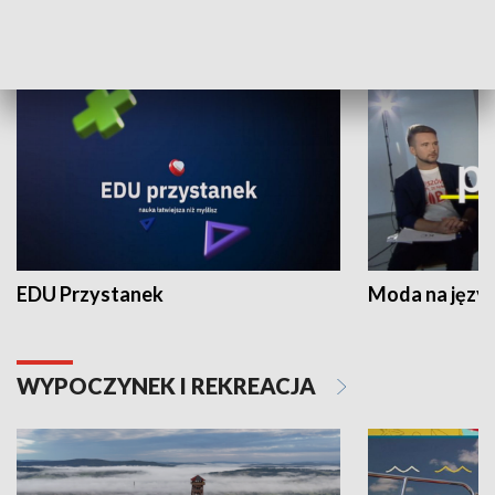
NAUKA I EDUKACJA
EDU Przystanek
Moda na język
WYPOCZYNEK I REKREACJA