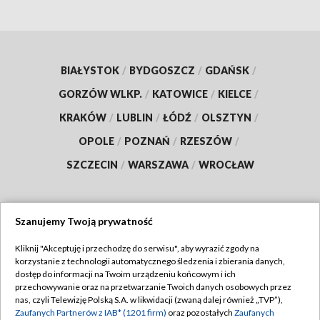
BIAŁYSTOK
/
BYDGOSZCZ
/
GDAŃSK
/
GORZÓW WLKP.
/
KATOWICE
/
KIELCE
/
KRAKÓW
/
LUBLIN
/
ŁÓDŹ
/
OLSZTYN
/
OPOLE
/
POZNAŃ
/
RZESZÓW
/
SZCZECIN
/
WARSZAWA
/
WROCŁAW
Szanujemy Twoją prywatność
Dołącz do nas:
Kliknij "Akceptuję i przechodzę do serwisu", aby wyrazić zgody na
korzystanie z technologii automatycznego śledzenia i zbierania danych,
TVP
dostęp do informacji na Twoim urządzeniu końcowym i ich
Abonament TVP
przechowywanie oraz na przetwarzanie Twoich danych osobowych przez
Regulamin TVP
nas, czyli Telewizję Polską S.A. w likwidacji (zwaną dalej również „TVP”),
Emisja w TVP
Polityka prywatności
Zaufanych Partnerów z IAB* (1201 firm)
oraz pozostałych
Zaufanych