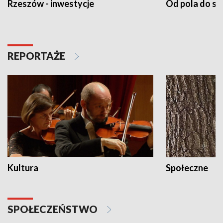
Rzeszów - inwestycje
Od pola do st
REPORTAŻE
Kultura
Społeczne
SPOŁECZEŃSTWO