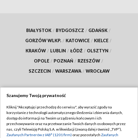
BIAŁYSTOK
/
BYDGOSZCZ
/
GDAŃSK
/
GORZÓW WLKP.
/
KATOWICE
/
KIELCE
/
KRAKÓW
/
LUBLIN
/
ŁÓDŹ
/
OLSZTYN
/
OPOLE
/
POZNAŃ
/
RZESZÓW
/
SZCZECIN
/
WARSZAWA
/
WROCŁAW
Szanujemy Twoją prywatność
Dołącz do nas:
Kliknij "Akceptuję i przechodzę do serwisu", aby wyrazić zgody na
korzystanie z technologii automatycznego śledzenia i zbierania danych,
TVP
dostęp do informacji na Twoim urządzeniu końcowym i ich
Abonament TVP
przechowywanie oraz na przetwarzanie Twoich danych osobowych przez
Regulamin TVP
nas, czyli Telewizję Polską S.A. w likwidacji (zwaną dalej również „TVP”),
Emisja w TVP
Polityka prywatności
Zaufanych Partnerów z IAB* (1201 firm)
oraz pozostałych
Zaufanych