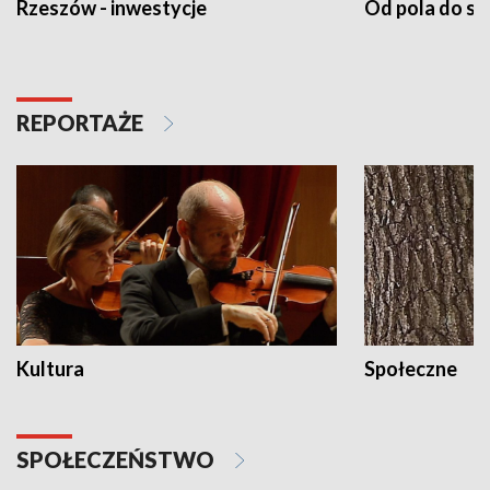
Rzeszów - inwestycje
Od pola do st
REPORTAŻE
Kultura
Społeczne
SPOŁECZEŃSTWO