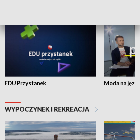
NAUKA I EDUKACJA
EDU Przystanek
Moda na język
WYPOCZYNEK I REKREACJA