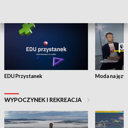
NAUKA I EDUKACJA
EDU Przystanek
Moda na język
WYPOCZYNEK I REKREACJA