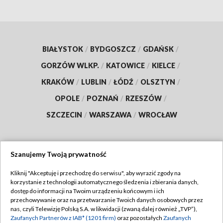
BIAŁYSTOK
/
BYDGOSZCZ
/
GDAŃSK
/
GORZÓW WLKP.
/
KATOWICE
/
KIELCE
/
KRAKÓW
/
LUBLIN
/
ŁÓDŹ
/
OLSZTYN
/
OPOLE
/
POZNAŃ
/
RZESZÓW
/
SZCZECIN
/
WARSZAWA
/
WROCŁAW
Szanujemy Twoją prywatność
Dołącz do nas:
Kliknij "Akceptuję i przechodzę do serwisu", aby wyrazić zgody na
korzystanie z technologii automatycznego śledzenia i zbierania danych,
TVP
dostęp do informacji na Twoim urządzeniu końcowym i ich
Abonament TVP
przechowywanie oraz na przetwarzanie Twoich danych osobowych przez
Regulamin TVP
nas, czyli Telewizję Polską S.A. w likwidacji (zwaną dalej również „TVP”),
Emisja w TVP
Polityka prywatności
Zaufanych Partnerów z IAB* (1201 firm)
oraz pozostałych
Zaufanych