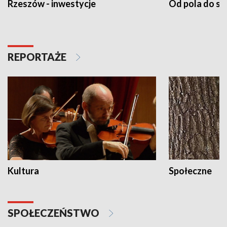
Rzeszów - inwestycje
Od pola do st
REPORTAŻE
Kultura
Społeczne
SPOŁECZEŃSTWO