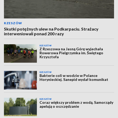
RZESZÓW
Skutki potężnych ulew na Podkarpaciu. Strażacy
interweniowali ponad 200 razy
RZESZÓW
Z Rzeszowa na Jasną Górę wyjechała
Rowerowa Pielgrzymka im. Świętego
Krzysztofa
RZESZÓW
Bakterie coli w wodzie w Polance
Horynieckiej. Sanepid wydał komunikat
RZESZÓW
Coraz większy problem z wodą. Samorządy
apelują o oszczędzanie