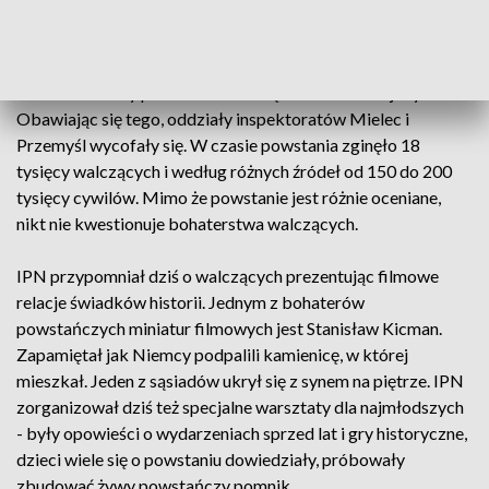
odpowiedzieli na rozkaz komendanta głównego AK, by
wszystkie dobrze uzbrojone jednostki wyruszyły w kierunku
Warszawy. Niestety oddział inspektoratu rzeszowskiego
został otoczony przez NKWD i częściowo rozbrojony.
Obawiając się tego, oddziały inspektoratów Mielec i
Przemyśl wycofały się. W czasie powstania zginęło 18
tysięcy walczących i według różnych źródeł od 150 do 200
tysięcy cywilów. Mimo że powstanie jest różnie oceniane,
nikt nie kwestionuje bohaterstwa walczących.
IPN przypomniał dziś o walczących prezentując filmowe
relacje świadków historii. Jednym z bohaterów
powstańczych miniatur filmowych jest Stanisław Kicman.
Zapamiętał jak Niemcy podpalili kamienicę, w której
mieszkał. Jeden z sąsiadów ukrył się z synem na piętrze. IPN
zorganizował dziś też specjalne warsztaty dla najmłodszych
- były opowieści o wydarzeniach sprzed lat i gry historyczne,
dzieci wiele się o powstaniu dowiedziały, próbowały
zbudować żywy powstańczy pomnik.