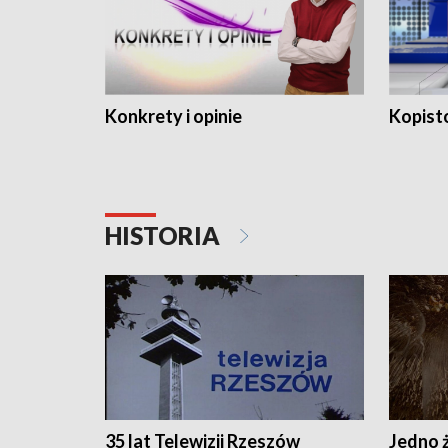
Konkrety i opinie
Kopist
HISTORIA
35 lat Telewizji Rzeszów
Jedno ż