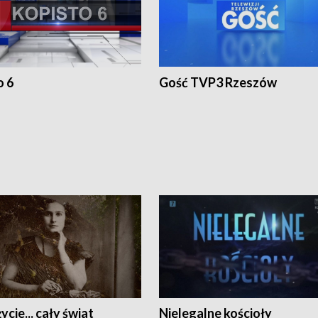
o 6
Gość TVP3 Rzeszów
ycie... cały świat
Nielegalne kościoły