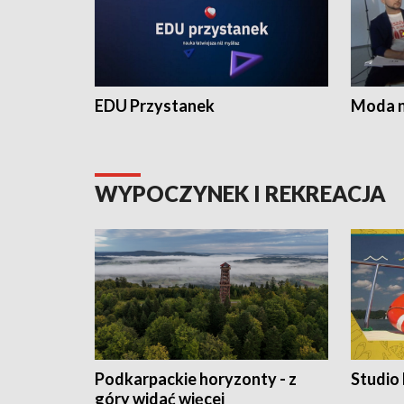
EDU Przystanek
Moda na
WYPOCZYNEK I REKREACJA
Podkarpackie horyzonty - z
Studio
góry widać więcej