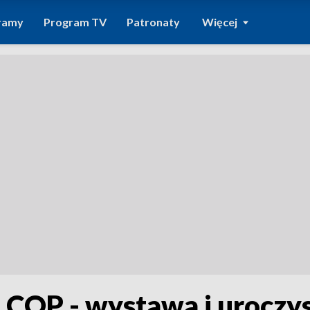
ramy
Program TV
Patronaty
Więcej
 COP - wystawa i uroczys