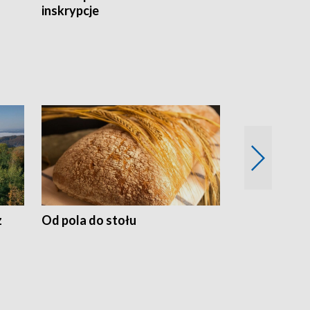
inskrypcje
drewnianej
z
Od pola do stołu
50 lat ochro
przyrodnicz
Zachodnich