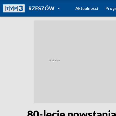
POWRÓT DO
RZESZÓW
Aktualności
Prog
TVP REGIONY
80-lecie powstania