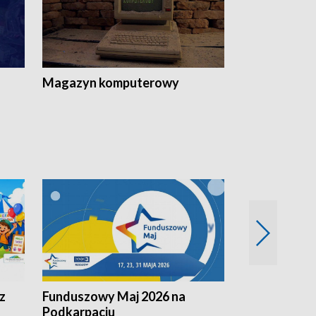
Magazyn komputerowy
z
Funduszowy Maj 2026 na
Podkarpacki
Podkarpaciu
kulinarne z h