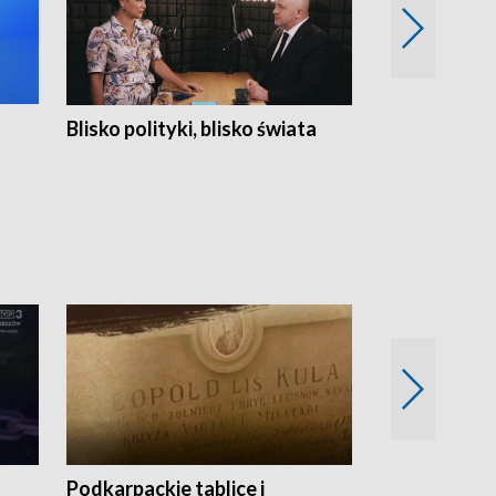
Blisko polityki, blisko świata
Popołudnie 
Podkarpackie tablice i
Szlakiem arc