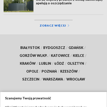
apelują o oszczędzanie
ZOBACZ WIĘCEJ
BIAŁYSTOK
/
BYDGOSZCZ
/
GDAŃSK
/
GORZÓW WLKP.
/
KATOWICE
/
KIELCE
/
KRAKÓW
/
LUBLIN
/
ŁÓDŹ
/
OLSZTYN
/
OPOLE
/
POZNAŃ
/
RZESZÓW
/
SZCZECIN
/
WARSZAWA
/
WROCŁAW
Szanujemy Twoją prywatność
Dołącz do nas: