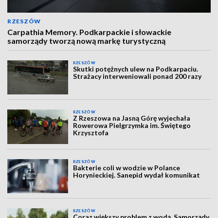
RZESZÓW
Carpathia Memory. Podkarpackie i słowackie
samorządy tworzą nową markę turystyczną
RZESZÓW
Skutki potężnych ulew na Podkarpaciu.
Strażacy interweniowali ponad 200 razy
RZESZÓW
Z Rzeszowa na Jasną Górę wyjechała
Rowerowa Pielgrzymka im. Świętego
Krzysztofa
RZESZÓW
Bakterie coli w wodzie w Polance
Horynieckiej. Sanepid wydał komunikat
RZESZÓW
Coraz większy problem z wodą. Samorządy