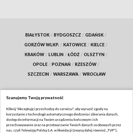
BIAŁYSTOK
/
BYDGOSZCZ
/
GDAŃSK
/
GORZÓW WLKP.
/
KATOWICE
/
KIELCE
/
KRAKÓW
/
LUBLIN
/
ŁÓDŹ
/
OLSZTYN
/
OPOLE
/
POZNAŃ
/
RZESZÓW
/
SZCZECIN
/
WARSZAWA
/
WROCŁAW
Szanujemy Twoją prywatność
Dołącz do nas:
Kliknij "Akceptuję i przechodzę do serwisu", aby wyrazić zgody na
korzystanie z technologii automatycznego śledzenia i zbierania danych,
TVP
dostęp do informacji na Twoim urządzeniu końcowym i ich
Abonament TVP
przechowywanie oraz na przetwarzanie Twoich danych osobowych przez
Regulamin TVP
nas, czyli Telewizję Polską S.A. w likwidacji (zwaną dalej również „TVP”),