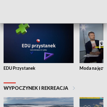
NAUKA I EDUKACJA
EDU Przystanek
Moda na język
WYPOCZYNEK I REKREACJA