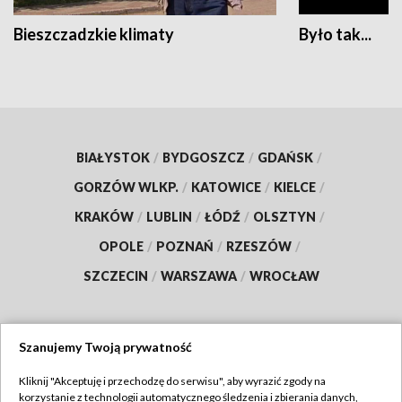
Bieszczadzkie klimaty
Było tak...
BIAŁYSTOK
/
BYDGOSZCZ
/
GDAŃSK
/
GORZÓW WLKP.
/
KATOWICE
/
KIELCE
/
KRAKÓW
/
LUBLIN
/
ŁÓDŹ
/
OLSZTYN
/
OPOLE
/
POZNAŃ
/
RZESZÓW
/
SZCZECIN
/
WARSZAWA
/
WROCŁAW
Szanujemy Twoją prywatność
Dołącz do nas:
Kliknij "Akceptuję i przechodzę do serwisu", aby wyrazić zgody na
korzystanie z technologii automatycznego śledzenia i zbierania danych,
TVP