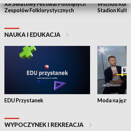
XX Światowy Festiwal Polonijnych
Wschód Kultur
Zespołów Folklorystycznych
Stadion Kultu
NAUKA I EDUKACJA
EDU Przystanek
Moda na język
WYPOCZYNEK I REKREACJA