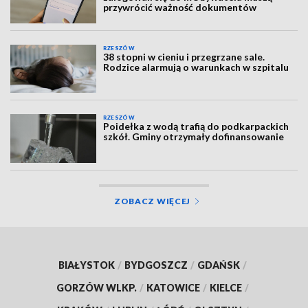
przywrócić ważność dokumentów
RZESZÓW
38 stopni w cieniu i przegrzane sale.
Rodzice alarmują o warunkach w szpitalu
RZESZÓW
Poidełka z wodą trafią do podkarpackich
szkół. Gminy otrzymały dofinansowanie
ZOBACZ WIĘCEJ
BIAŁYSTOK
/
BYDGOSZCZ
/
GDAŃSK
/
GORZÓW WLKP.
/
KATOWICE
/
KIELCE
/