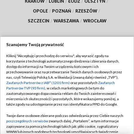
KRAKÓW
/
LUBLIN
/
ŁÓDŹ
/
OLSZTYN
/
OPOLE
/
POZNAŃ
/
RZESZÓW
/
SZCZECIN
/
WARSZAWA
/
WROCŁAW
Szanujemy Twoją prywatność
Dołącz do nas:
Kliknij "Akceptuję i przechodzę do serwisu", aby wyrazić zgody na
korzystanie z technologii automatycznego śledzenia i zbierania danych,
TVP
dostęp do informacji na Twoim urządzeniu końcowym i ich
Abonament TVP
przechowywanie oraz na przetwarzanie Twoich danych osobowych przez
Regulamin TVP
nas, czyli Telewizję Polską S.A. w likwidacji (zwaną dalej również „TVP”),
Emisja w TVP
Polityka prywatności
Zaufanych Partnerów z IAB* (1201 firm)
oraz pozostałych
Zaufanych
Partnerów TVP (93 firm)
, w celach marketingowych (w tym do
Centrum informacji TVP
Moje zgody
zautomatyzowanego dopasowania reklam do Twoich zainteresowań i
mierzenia ich skuteczności) i pozostałych, które wskazujemy poniżej, a
Naziemna Telewizja Cyfrowa
Pomoc
także zgody na udostępnianie przez nas identyfikatora PPID do Google.
Sklep TVP
Biuro reklamy
Twoje dane osobowe zbierane podczas odwiedzania przez Ciebie naszych
Rada Programowa
Kontakt
poszczególnych serwisów
zwanych dalej „Portalem”, w tym informacje
zapisywane za pomocą technologii takich jak: pliki cookie, sygnalizatory
System NOS
WWW lub innych podobnych technologii umożliwiających świadczenie