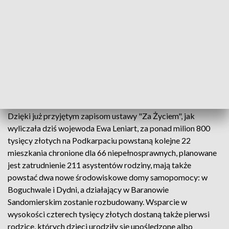
problemami, o których pełnosprawni i zdrowi nie mają
pojęcia. Ojciec, który ze względu na córkę przeszedł na
wcześniejszą emeryturę boi się nie tylko o jej przyszłość,
brakuje mu pieniędzy na nowy wózek czy buty ortopedyczne.
Mama 23-letniego niepełnosprawnego Patryka przyjechała
na konsultacje z Mielca, bo jak pan Zbigniew chce, by w
ustawie znalazły się zapisy dotyczące niepełnosprawnych,
którzy ukończyli 18 lat.
Dzięki już przyjętym zapisom ustawy "Za Życiem", jak
wyliczała dziś wojewoda Ewa Leniart, za ponad milion 800
tysięcy złotych na Podkarpaciu powstaną kolejne 22
mieszkania chronione dla 66 niepełnosprawnych, planowane
jest zatrudnienie 211 asystentów rodziny, mają także
powstać dwa nowe środowiskowe domy samopomocy: w
Boguchwale i Dydni, a działający w Baranowie
Sandomierskim zostanie rozbudowany. Wsparcie w
wysokości czterech tysięcy złotych dostaną także pierwsi
rodzice, których dzieci urodziły się upośledzone albo