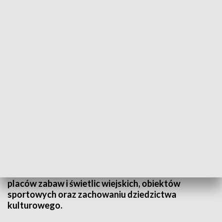
Finansowe wsparcie dla 69 podkarpackich gmin
69 gmin dostanie z Urzędu Marszałkowskiego
finansowe wsparcie w ramach Podkarpackiego
Programu Odnowy Wsi. Dziś w Rzeszowie
podpisano pierwsze umowy. To specjalny program,
realizowany w pięciu województwach, który
pomaga mieszkańcom wiosek m.in. w budowie
placów zabaw i świetlic wiejskich, obiektów
sportowych oraz zachowaniu dziedzictwa
kulturowego.