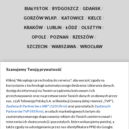
BIAŁYSTOK
/
BYDGOSZCZ
/
GDAŃSK
/
GORZÓW WLKP.
/
KATOWICE
/
KIELCE
/
KRAKÓW
/
LUBLIN
/
ŁÓDŹ
/
OLSZTYN
/
OPOLE
/
POZNAŃ
/
RZESZÓW
/
SZCZECIN
/
WARSZAWA
/
WROCŁAW
Szanujemy Twoją prywatność
Dołącz do nas:
Kliknij "Akceptuję i przechodzę do serwisu", aby wyrazić zgody na
korzystanie z technologii automatycznego śledzenia i zbierania danych,
TVP
dostęp do informacji na Twoim urządzeniu końcowym i ich
Abonament TVP
przechowywanie oraz na przetwarzanie Twoich danych osobowych przez
Regulamin TVP
nas, czyli Telewizję Polską S.A. w likwidacji (zwaną dalej również „TVP”),
Emisja w TVP
Polityka prywatności
Zaufanych Partnerów z IAB* (1201 firm)
oraz pozostałych
Zaufanych
Partnerów TVP (93 firm)
, w celach marketingowych (w tym do
Centrum informacji TVP
Moje zgody
zautomatyzowanego dopasowania reklam do Twoich zainteresowań i
mierzenia ich skuteczności) i pozostałych, które wskazujemy poniżej, a
Naziemna Telewizja Cyfrowa
Pomoc
także zgody na udostępnianie przez nas identyfikatora PPID do Google.