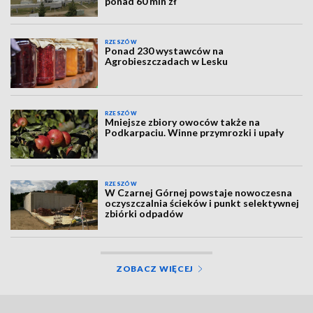
ponad 60 mln zł
RZESZÓW
Ponad 230 wystawców na
Agrobieszczadach w Lesku
RZESZÓW
Mniejsze zbiory owoców także na
Podkarpaciu. Winne przymrozki i upały
RZESZÓW
W Czarnej Górnej powstaje nowoczesna
oczyszczalnia ścieków i punkt selektywnej
zbiórki odpadów
ZOBACZ WIĘCEJ