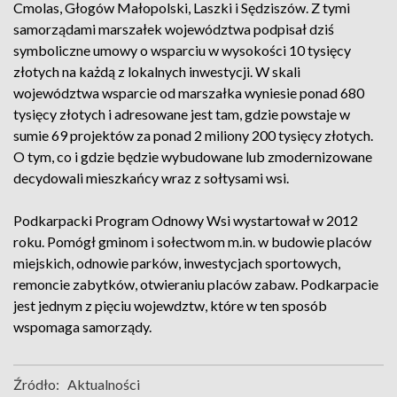
Cmolas, Głogów Małopolski, Laszki i Sędziszów. Z tymi
samorządami marszałek województwa podpisał dziś
symboliczne umowy o wsparciu w wysokości 10 tysięcy
złotych na każdą z lokalnych inwestycji. W skali
województwa wsparcie od marszałka wyniesie ponad 680
tysięcy złotych i adresowane jest tam, gdzie powstaje w
sumie 69 projektów za ponad 2 miliony 200 tysięcy złotych.
O tym, co i gdzie będzie wybudowane lub zmodernizowane
decydowali mieszkańcy wraz z sołtysami wsi.
Podkarpacki Program Odnowy Wsi wystartował w 2012
roku. Pomógł gminom i sołectwom m.in. w budowie placów
miejskich, odnowie parków, inwestycjach sportowych,
remoncie zabytków, otwieraniu placów zabaw. Podkarpacie
jest jednym z pięciu wojewdztw, które w ten sposób
wspomaga samorządy.
Źródło:
Aktualności