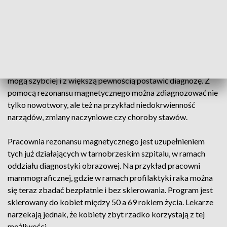
zaczęli badania. Do dziś skorzystało z nich już prawie 300
pacjentów, którzy wcześniej musieli jeździć do innych szpitali
i czekać w długich kolejkach.
Zadowoleni są też lekarze. Bo nie muszą już odsyłać swoich
pacjentów do innych placówek. A dzięki badaniu rezonansem
mogą szybciej i z większą pewnością postawić diagnozę. Z
pomocą rezonansu magnetycznego można zdiagnozować nie
tylko nowotwory, ale też na przykład niedokrwienność
narządów, zmiany naczyniowe czy choroby stawów.
Pracownia rezonansu magnetycznego jest uzupełnieniem
tych już działających w tarnobrzeskim szpitalu, w ramach
oddziału diagnostyki obrazowej. Na przykład pracowni
mammograficznej, gdzie w ramach profilaktyki raka można
się teraz zbadać bezpłatnie i bez skierowania. Program jest
skierowany do kobiet między 50 a 69 rokiem życia. Lekarze
narzekają jednak, że kobiety zbyt rzadko korzystają z tej
możliwości.