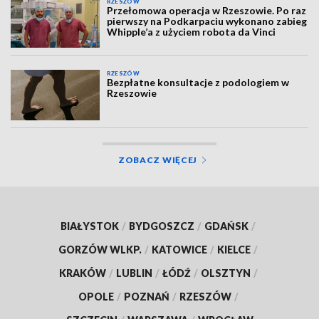
RZESZÓW
Przełomowa operacja w Rzeszowie. Po raz
pierwszy na Podkarpaciu wykonano zabieg
Whipple’a z użyciem robota da Vinci
RZESZÓW
Bezpłatne konsultacje z podologiem w
Rzeszowie
ZOBACZ WIĘCEJ
BIAŁYSTOK
/
BYDGOSZCZ
/
GDAŃSK
/
GORZÓW WLKP.
/
KATOWICE
/
KIELCE
/
KRAKÓW
/
LUBLIN
/
ŁÓDŹ
/
OLSZTYN
/
OPOLE
/
POZNAŃ
/
RZESZÓW
/