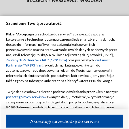
SZCZECIN
/
WARSZAWA
/
WROCŁAW
Szanujemy Twoją prywatność
Dołącz do nas:
Kliknij "Akceptuję i przechodzę do serwisu", aby wyrazić zgody na
korzystanie z technologii automatycznego śledzenia i zbierania danych,
TVP
dostęp do informacji na Twoim urządzeniu końcowym i ich
Abonament TVP
przechowywanie oraz na przetwarzanie Twoich danych osobowych przez
Regulamin TVP
nas, czyli Telewizję Polską S.A. w likwidacji (zwaną dalej również „TVP”),
Emisja w TVP
Polityka prywatności
Zaufanych Partnerów z IAB* (1201 firm)
oraz pozostałych
Zaufanych
Partnerów TVP (93 firm)
, w celach marketingowych (w tym do
Centrum informacji TVP
Moje zgody
zautomatyzowanego dopasowania reklam do Twoich zainteresowań i
mierzenia ich skuteczności) i pozostałych, które wskazujemy poniżej, a
Naziemna Telewizja Cyfrowa
Pomoc
także zgody na udostępnianie przez nas identyfikatora PPID do Google.
Sklep TVP
Biuro reklamy
Twoje dane osobowe zbierane podczas odwiedzania przez Ciebie naszych
Rada Programowa
Kontakt
poszczególnych serwisów
zwanych dalej „Portalem”, w tym informacje
zapisywane za pomocą technologii takich jak: pliki cookie, sygnalizatory
System NOS
WWW lub innych podobnych technologii umożliwiających świadczenie
dopasowanych i bezpiecznych usług, personalizację treści oraz reklam,
Informacje o nadawcy
Kanały
udostępnianie funkcji mediów społecznościowych oraz analizowanie
Akceptuję i przechodzę do serwisu
ruchu w Internecie.
Program dla prasy