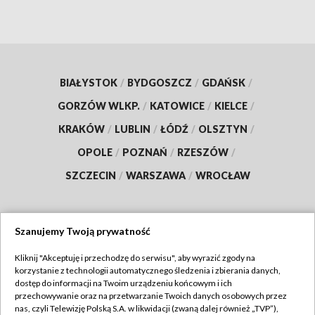
BIAŁYSTOK
/
BYDGOSZCZ
/
GDAŃSK
/
GORZÓW WLKP.
/
KATOWICE
/
KIELCE
/
KRAKÓW
/
LUBLIN
/
ŁÓDŹ
/
OLSZTYN
/
OPOLE
/
POZNAŃ
/
RZESZÓW
/
SZCZECIN
/
WARSZAWA
/
WROCŁAW
Szanujemy Twoją prywatność
Dołącz do nas:
Kliknij "Akceptuję i przechodzę do serwisu", aby wyrazić zgody na
korzystanie z technologii automatycznego śledzenia i zbierania danych,
TVP
dostęp do informacji na Twoim urządzeniu końcowym i ich
Abonament TVP
przechowywanie oraz na przetwarzanie Twoich danych osobowych przez
Regulamin TVP
nas, czyli Telewizję Polską S.A. w likwidacji (zwaną dalej również „TVP”),