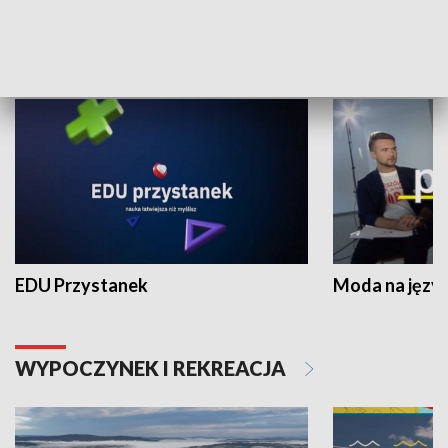
NAUKA I EDUKACJA
EDU Przystanek
Moda na język
WYPOCZYNEK I REKREACJA