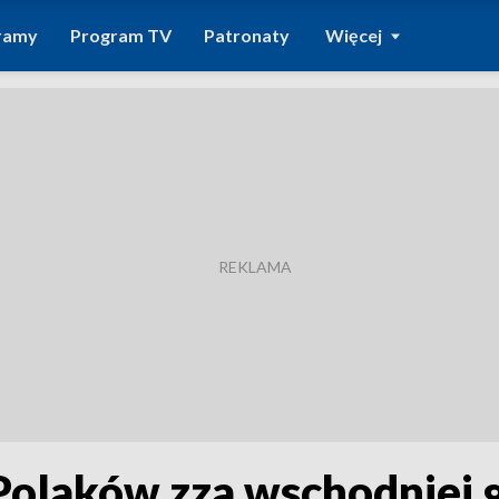
ramy
Program TV
Patronaty
Więcej
Polaków zza wschodniej g