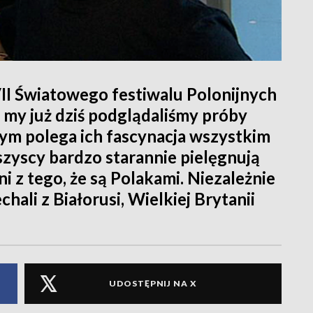
II Światowego festiwalu Polonijnych
my już dziś podglądaliśmy próby
ym polega ich fascynacja wszystkim
wszyscy bardzo starannie pielęgnują
i z tego, że są Polakami. Niezależnie
hali z Białorusi, Wielkiej Brytanii
UDOSTĘPNIJ NA X