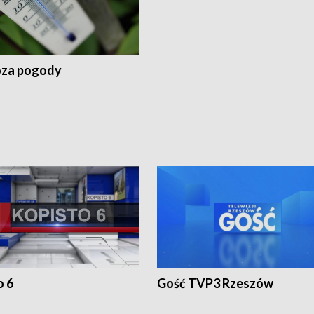
za pogody
o 6
Gość TVP3 Rzeszów