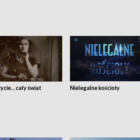
ycie... cały świat
Nielegalne kościoły