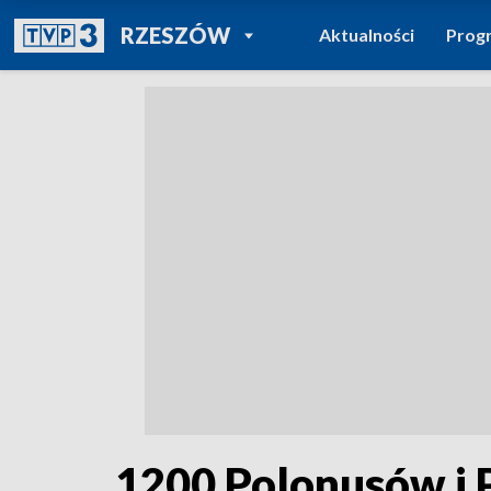
POWRÓT DO
RZESZÓW
Aktualności
Prog
TVP REGIONY
1200 Polonusów i 