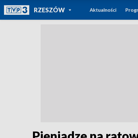
POWRÓT DO
RZESZÓW
Aktualności
Prog
TVP REGIONY
Pieniądze na rato