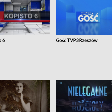
o 6
Gość TVP3 Rzeszów