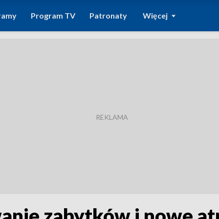
ramy
Program TV
Patronaty
Więcej
wanie zabytków i nowe at