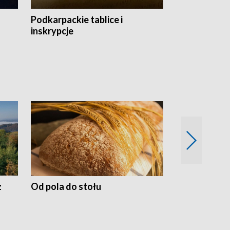
Podkarpackie tablice i
Szlakiem arc
inskrypcje
drewnianej
z
Od pola do stołu
50 lat ochro
przyrodnicz
Zachodnich