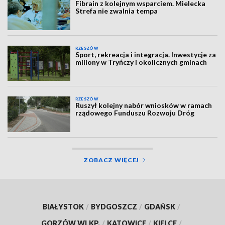
Fibrain z kolejnym wsparciem. Mielecka
Strefa nie zwalnia tempa
RZESZÓW
Sport, rekreacja i integracja. Inwestycje za
miliony w Tryńczy i okolicznych gminach
RZESZÓW
Ruszył kolejny nabór wniosków w ramach
rządowego Funduszu Rozwoju Dróg
ZOBACZ WIĘCEJ
BIAŁYSTOK
/
BYDGOSZCZ
/
GDAŃSK
/
GORZÓW WLKP.
/
KATOWICE
/
KIELCE
/