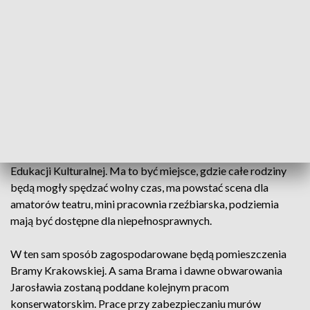
Jarosławski Rynek z neogotyckim Ratuszem i
renesansowymi kamienicami jest jednym z najpiękniejszych
w województwie. W Ratuszu mieszkańcy załatwiają wiele
urzędowych formalności, a dzięki projektowi będą mogli też
miło spędzać tu czas, bo pieniądze pozwolą zagospodarować
podziemia.
Kiedyś w podziemiach Ratusza była restauracja, teraz to
składzik, magazyn. Miasto chce, by zamienił się w Centrum
Edukacji Kulturalnej. Ma to być miejsce, gdzie całe rodziny
będą mogły spędzać wolny czas, ma powstać scena dla
amatorów teatru, mini pracownia rzeźbiarska, podziemia
mają być dostępne dla niepełnosprawnych.
W ten sam sposób zagospodarowane będą pomieszczenia
Bramy Krakowskiej. A sama Brama i dawne obwarowania
Jarosławia zostaną poddane kolejnym pracom
konserwatorskim. Prace przy zabezpieczaniu murów