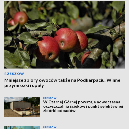
RZESZÓW
Mniejsze zbiory owoców także na Podkarpaciu. Winne
przymrozki i upały
RZESZÓW
W Czarnej Górnej powstaje nowoczesna
oczyszczalnia ścieków i punkt selektywnej
zbiórki odpadów
RZESZÓW