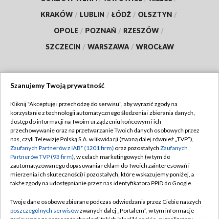
KRAKÓW
/
LUBLIN
/
ŁÓDŹ
/
OLSZTYN
/
OPOLE
/
POZNAŃ
/
RZESZÓW
/
SZCZECIN
/
WARSZAWA
/
WROCŁAW
Szanujemy Twoją prywatność
Dołącz do nas:
Kliknij "Akceptuję i przechodzę do serwisu", aby wyrazić zgody na
korzystanie z technologii automatycznego śledzenia i zbierania danych,
TVP
dostęp do informacji na Twoim urządzeniu końcowym i ich
Abonament TVP
przechowywanie oraz na przetwarzanie Twoich danych osobowych przez
Regulamin TVP
nas, czyli Telewizję Polską S.A. w likwidacji (zwaną dalej również „TVP”),
Emisja w TVP
Polityka prywatności
Zaufanych Partnerów z IAB* (1201 firm)
oraz pozostałych
Zaufanych
Partnerów TVP (93 firm)
, w celach marketingowych (w tym do
Centrum informacji TVP
Moje zgody
zautomatyzowanego dopasowania reklam do Twoich zainteresowań i
mierzenia ich skuteczności) i pozostałych, które wskazujemy poniżej, a
Naziemna Telewizja Cyfrowa
Pomoc
także zgody na udostępnianie przez nas identyfikatora PPID do Google.
Sklep TVP
Biuro reklamy
Twoje dane osobowe zbierane podczas odwiedzania przez Ciebie naszych
Rada Programowa
Kontakt
poszczególnych serwisów
zwanych dalej „Portalem”, w tym informacje