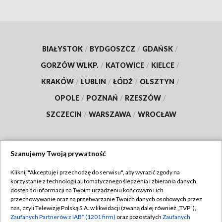
BIAŁYSTOK
/
BYDGOSZCZ
/
GDAŃSK
/
GORZÓW WLKP.
/
KATOWICE
/
KIELCE
/
KRAKÓW
/
LUBLIN
/
ŁÓDŹ
/
OLSZTYN
/
OPOLE
/
POZNAŃ
/
RZESZÓW
/
SZCZECIN
/
WARSZAWA
/
WROCŁAW
Szanujemy Twoją prywatność
Dołącz do nas:
Kliknij "Akceptuję i przechodzę do serwisu", aby wyrazić zgody na
korzystanie z technologii automatycznego śledzenia i zbierania danych,
TVP
dostęp do informacji na Twoim urządzeniu końcowym i ich
Abonament TVP
przechowywanie oraz na przetwarzanie Twoich danych osobowych przez
Regulamin TVP
nas, czyli Telewizję Polską S.A. w likwidacji (zwaną dalej również „TVP”),
Emisja w TVP
Polityka prywatności
Zaufanych Partnerów z IAB* (1201 firm)
oraz pozostałych
Zaufanych