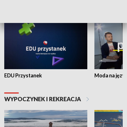
NAUKA I EDUKACJA
EDU Przystanek
Moda na język
WYPOCZYNEK I REKREACJA