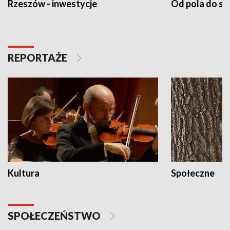
Rzeszów - inwestycje
Od pola do st
REPORTAŻE
Kultura
Społeczne
SPOŁECZEŃSTWO