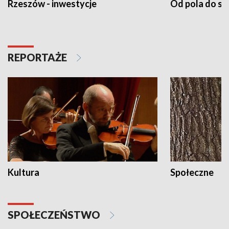
Rzeszów - inwestycje
Od pola do st
REPORTAŻE
Kultura
Społeczne
SPOŁECZEŃSTWO