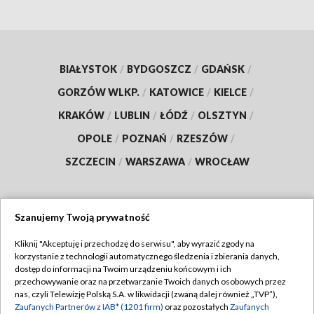
BIAŁYSTOK
/
BYDGOSZCZ
/
GDAŃSK
/
GORZÓW WLKP.
/
KATOWICE
/
KIELCE
/
KRAKÓW
/
LUBLIN
/
ŁÓDŹ
/
OLSZTYN
/
OPOLE
/
POZNAŃ
/
RZESZÓW
/
SZCZECIN
/
WARSZAWA
/
WROCŁAW
Szanujemy Twoją prywatność
Dołącz do nas:
Kliknij "Akceptuję i przechodzę do serwisu", aby wyrazić zgody na
korzystanie z technologii automatycznego śledzenia i zbierania danych,
TVP
dostęp do informacji na Twoim urządzeniu końcowym i ich
Abonament TVP
przechowywanie oraz na przetwarzanie Twoich danych osobowych przez
Regulamin TVP
nas, czyli Telewizję Polską S.A. w likwidacji (zwaną dalej również „TVP”),
Emisja w TVP
Polityka prywatności
Zaufanych Partnerów z IAB* (1201 firm)
oraz pozostałych
Zaufanych