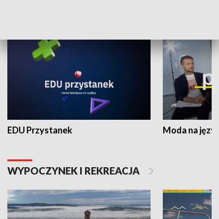
NAUKA I EDUKACJA
EDU Przystanek
Moda na język
WYPOCZYNEK I REKREACJA