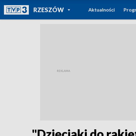
POWRÓT DO
RZESZÓW
Aktualności
Prog
TVP REGIONY
"Dzieciaki do rakie