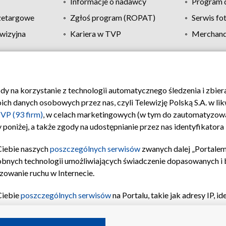
Informacje o nadawcy
Program d
zetargowe
Zgłoś program (ROPAT)
Serwis fo
wizyjna
Kariera w TVP
Merchandi
Polityka prywatności
Moje zgody
Pomoc
Biuro re
ody na korzystanie z technologii automatycznego śledzenia i zbie
 danych osobowych przez nas, czyli Telewizję Polską S.A. w likw
VP (93 firm)
, w celach marketingowych (w tym do zautomatyzow
 poniżej, a także zgody na udostępnianie przez nas identyfikator
Ciebie naszych
poszczególnych serwisów
zwanych dalej „Portalem
obnych technologii umożliwiających świadczenie dopasowanych i be
zowanie ruchu w Internecie.
Ciebie
poszczególnych serwisów
na Portalu, takie jak adresy IP, 
sach Portalu czy historia odwiedzin będą przetwarzane przez TV
ji: przechowywania informacji na urządzeniu lub dostęp do nich,
©2026 Telewizja Polska S.A. w likwidacji