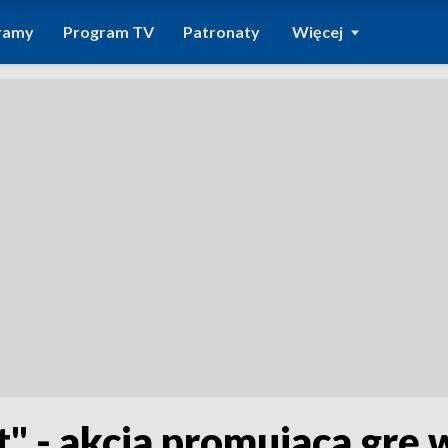
ramy
Program TV
Patronaty
Więcej
t" - akcja promujaca grę 