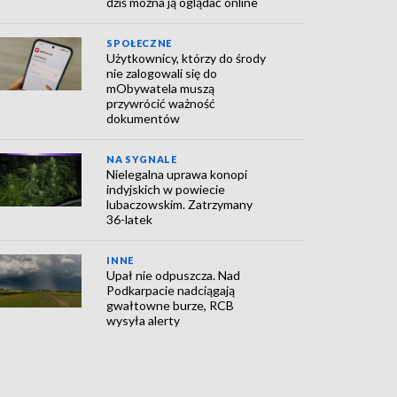
dziś można ją oglądać online
SPOŁECZNE
Użytkownicy, którzy do środy
nie zalogowali się do
mObywatela muszą
przywrócić ważność
dokumentów
NA SYGNALE
Nielegalna uprawa konopi
indyjskich w powiecie
lubaczowskim. Zatrzymany
36-latek
INNE
Upał nie odpuszcza. Nad
Podkarpacie nadciągają
gwałtowne burze, RCB
wysyła alerty