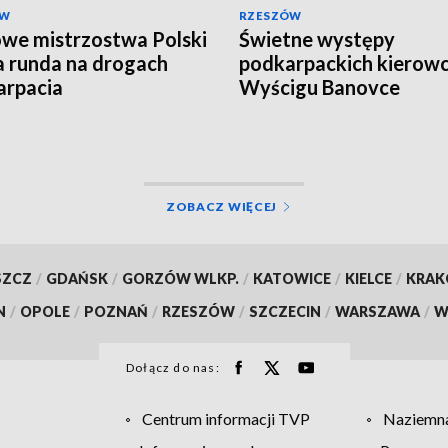
ÓW
RZESZÓW
we mistrzostwa Polski
Świetne występy
ta runda na drogach
podkarpackich kierow
arpacia
Wyścigu Banovce
ZOBACZ WIĘCEJ
SZCZ
/
GDAŃSK
/
GORZÓW WLKP.
/
KATOWICE
/
KIELCE
/
KRA
N
/
OPOLE
/
POZNAŃ
/
RZESZÓW
/
SZCZECIN
/
WARSZAWA
/
W
Dołącz do nas:
Centrum informacji TVP
Naziemna