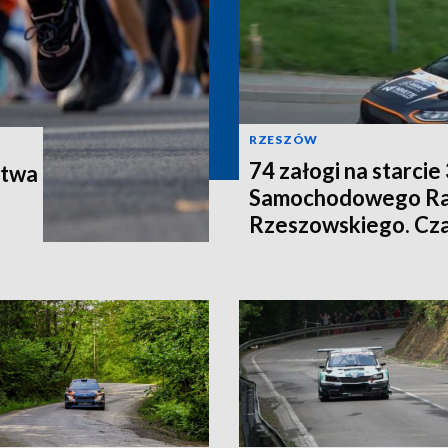
RZESZÓW
74 załogi na starc
stwa
Samochodowego Ra
Rzeszowskiego. Cza
ściganie