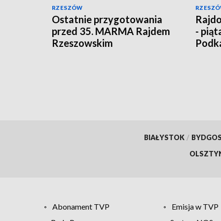
RZESZÓW
RZESZ
Ostatnie przygotowania
Rajdo
przed 35. MARMA Rajdem
- pią
Rzeszowskim
Podk
BIAŁYSTOK
/
BYDGO
OLSZTY
Abonament TVP
Emisja w TVP