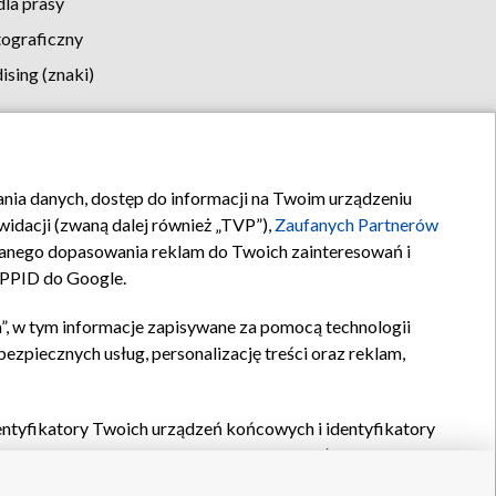
la prasy
tograficzny
sing (znaki)
klamy
Kontakt
rania danych, dostęp do informacji na Twoim urządzeniu
idacji (zwaną dalej również „TVP”),
Zaufanych Partnerów
anego dopasowania reklam do Twoich zainteresowań i
a PPID do Google.
”, w tym informacje zapisywane za pomocą technologii
zpiecznych usług, personalizację treści oraz reklam,
identyfikatory Twoich urządzeń końcowych i identyfikatory
P,
Zaufanych Partnerów z IAB
oraz pozostałych
Zaufanych
 wyboru podstawowych reklam, wyboru spersonalizowanych