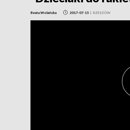
Beata Wolańska
2017-07-15
|
RZESZÓW