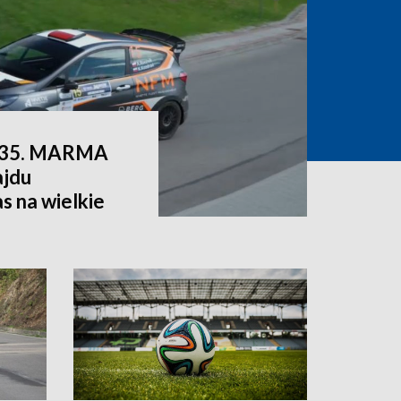
ie 35. MARMA
jdu
s na wielkie