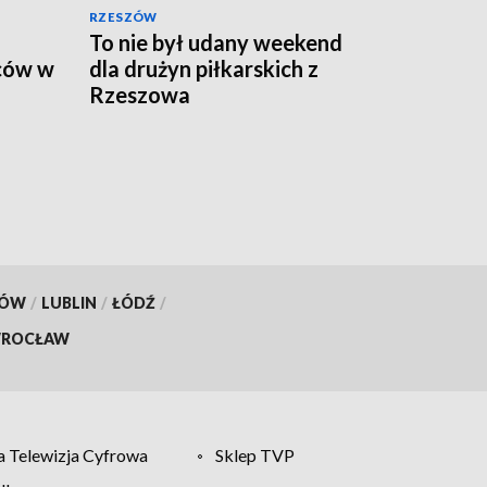
RZESZÓW
To nie był udany weekend
ców w
dla drużyn piłkarskich z
Rzeszowa
KÓW
/
LUBLIN
/
ŁÓDŹ
/
ROCŁAW
 Telewizja Cyfrowa
Sklep TVP