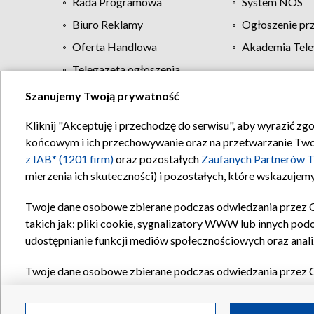
Rada Programowa
System NOS
Biuro Reklamy
Ogłoszenie pr
Oferta Handlowa
Akademia Tele
Telegazeta ogłoszenia
Szanujemy Twoją prywatność
Regulamin TVP
Kliknij "Akceptuję i przechodzę do serwisu", aby wyrazić zg
końcowym i ich przechowywanie oraz na przetwarzanie Twoich
z IAB* (1201 firm)
oraz pozostałych
Zaufanych Partnerów T
mierzenia ich skuteczności) i pozostałych, które wskazujemy
Twoje dane osobowe zbierane podczas odwiedzania przez 
takich jak: pliki cookie, sygnalizatory WWW lub innych pod
udostępnianie funkcji mediów społecznościowych oraz anali
Twoje dane osobowe zbierane podczas odwiedzania przez 
plików cookie, informacje o Twoich wyszukiwaniach w serwi
Partnerów TVP
dla realizacji następujących celów i funkc