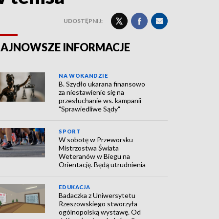
UDOSTĘPNIJ:
AJNOWSZE INFORMACJE
NA WOKANDZIE
B. Szydło ukarana finansowo
za niestawienie się na
przesłuchanie ws. kampanii
"Sprawiedliwe Sądy"
SPORT
W sobotę w Przeworsku
Mistrzostwa Świata
Weteranów w Biegu na
Orientację. Będą utrudnienia
EDUKACJA
Badaczka z Uniwersytetu
Rzeszowskiego stworzyła
ogólnopolską wystawę. Od