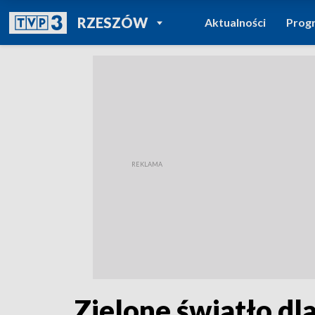
POWRÓT DO
RZESZÓW
Aktualności
Prog
TVP REGIONY
Zielone światło d