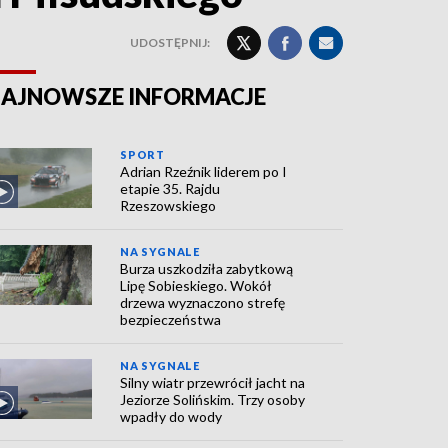
UDOSTĘPNIJ:
AJNOWSZE INFORMACJE
SPORT
Adrian Rzeźnik liderem po I
etapie 35. Rajdu
Rzeszowskiego
NA SYGNALE
Burza uszkodziła zabytkową
Lipę Sobieskiego. Wokół
drzewa wyznaczono strefę
bezpieczeństwa
NA SYGNALE
Silny wiatr przewrócił jacht na
Jeziorze Solińskim. Trzy osoby
wpadły do wody