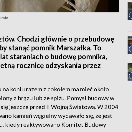
zowie
sztów. Chodzi głównie o przebudowę
łby stanąć pomnik Marszałka. To
lat staraniach o budowę pomnika,
setną rocznicę odzyskania przez
 na koniu razem z cokołem ma mieć około
iony z brązu lub ze spiżu. Pomysł budowy w
się jeszcze przed II Wojną Światową. W 2004
ano kamień węgielny wydawało się, że jest
oku, kiedy reaktywowano Komitet Budowy