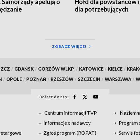
 Samorządy apelują o
Hołd dla powstańców i
ędzanie
dla potrzebujących
ZOBACZ WIĘCEJ
SZCZ
/
GDAŃSK
/
GORZÓW WLKP.
/
KATOWICE
/
KIELCE
/
KRA
N
/
OPOLE
/
POZNAŃ
/
RZESZÓW
/
SZCZECIN
/
WARSZAWA
/
W
Dołącz do nas:
Centrum informacji TVP
Naziemna
Informacje o nadawcy
Program d
zetargowe
Zgłoś program (ROPAT)
Serwis fo